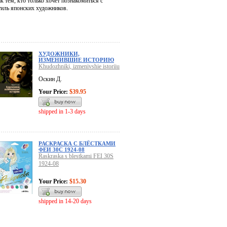
к тем, кто только хочет познакомиться с
тиль японских художников.
ХУДОЖНИКИ,
ИЗМЕНИВШИЕ ИСТОРИЮ
Khudozhniki, izmenivshie istoriiu
Оскин Д.
Your Price:
$39.95
shipped in 1-3 days
РАСКРАСКА С БЛЁСТКАМИ
ФЕИ 30С 1924-08
Raskraska s blestkami FEI 30S
1924-08
Your Price:
$15.30
shipped in 14-20 days