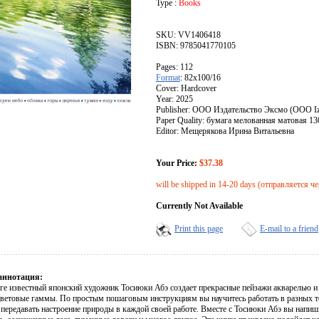
Type :
Books
SKU: VV1406418
ISBN: 9785041770105
Pages: 112
Format
: 82x100/16
Cover: Hardcover
Year: 2025
Publisher: ООО Издательство Эксмо (OOO Izd
Paper Quality: бумага мелованная матовая 13
Editor: Мещерякова Ирина Витальевна
Your Price:
$37.38
will be shipped in 14-20 days (отправляется ч
Currently Not Available
Print this page
E-mail to a friend
аннотация:
иге известный японский художник Тосиюки Абэ создает прекрасные пейзажи акварелью и 
цветовые гаммы. По простым пошаговым инструкциям вы научитесь работать в разных т
 передавать настроение природы в каждой своей работе. Вместе с Тосиюки Абэ вы напиш