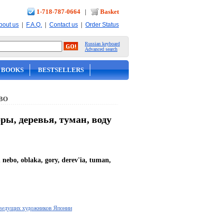
1-718-787-0664
|
Basket
|
|
|
bout us
F.A.Q.
Contact us
Order Status
Russian keyboard
Advanced search
 BOOKS
BESTSELLERS
ВО
ры, деревья, туман, воду
 nebo, oblaka, gory, derev'ia, tuman,
т ведущих художников Японии