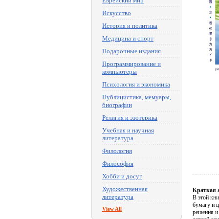
Еврейский мир
Искусство
История и политика
Медицина и спорт
Подарочные издания
Программирование и
компьютеры
Психология и экономика
Публицистика, мемуары,
биографии
Религия и эзотерика
Учебная и научная
литература
Филология
Философия
Хобби и досуг
Художественная
Краткая 
литература
В этой кн
бумагу и 
View All
решения и