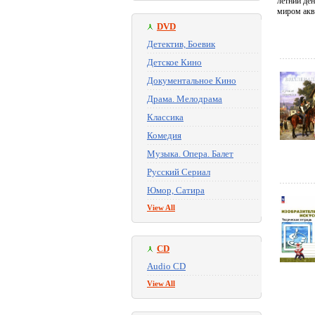
летний ден
миром акв
DVD
Детектив, Боевик
Детское Кино
Документальное Кино
Драма. Мелодрама
Классика
Комедия
Музыка. Опера. Балет
Русский Сериал
Юмор, Сатира
View All
CD
Audio CD
View All