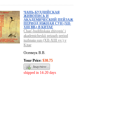
ЧАНЬ-БУДДИЙСКАЯ
ЖИВОПИСЬ И
АКАДЕМИЧЕСКИЙ ПЕЙЗАЖ
ПЕРИОД ЮЖНАЯ СУН (XII-
XIII ВВ.) В КИТАЕ
Chan'-buddiiskaia zhivopis' i
akademicheskii peizazh period
iuzhnaia sun (XII-XIII vv.) v
Kitae
Осенмук В.В.
Your Price:
$30.75
shipped in 14-20 days