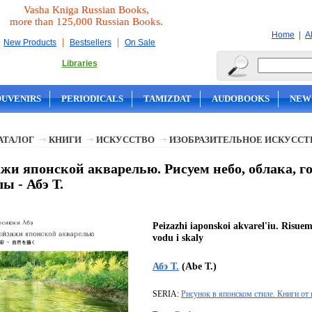
Vasha Kniga Russian Books,
more than 125,000 Russian Books.
|
Home
A
|
|
New Products
Bestsellers
On Sale
Libraries
OUVENIRS
PERIODICALS
TAMIZDAT
AUDOBOOKS
NEW
АТАЛОГ
КНИГИ
ИСКУССТВО
ИЗОБРАЗИТЕЛЬНОЕ ИСКУССТ
жи японской акварелью. Рисуем небо, облака, го
лы - Абэ Т.
Peizazhi iaponskoi akvarel'iu. Risuem
vodu i skaly
Абэ Т.
(Abe T.)
SERIA:
Рисунок в японском стиле. Книги о