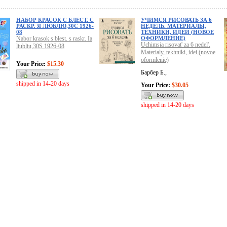
НАБОР КРАСОК С БЛЕСТ. С
УЧИМСЯ РИСОВАТЬ ЗА 6
РАСКР. Я ЛЮБЛЮ,30С 1926-
НЕДЕЛЬ. МАТЕРИАЛЫ,
08
ТЕХНИКИ, ИДЕИ (НОВОЕ
Nabor krasok s blest. s raskr. Ia
ОФОРМЛЕНИЕ)
Uchimsia risovat' za 6 nedel'.
liubliu,30S 1926-08
Materialy, tekhniki, idei (novoe
oformlenie)
Your Price:
$15.30
Барбер Б.,
shipped in 14-20 days
Your Price:
$30.05
shipped in 14-20 days