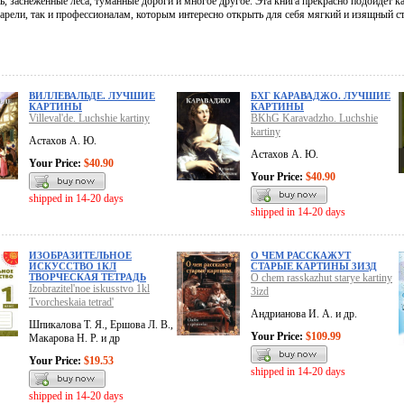
ь, заснеженные леса, туманные дороги и многое другое. Эта книга прекрасно подойдет ка
арели, так и профессионалам, которым интересно открыть для себя мягкий и изящный с
ВИЛЛЕВАЛЬДЕ. ЛУЧШИЕ
БХГ КАРАВАДЖО. ЛУЧШИЕ
КАРТИНЫ
КАРТИНЫ
Villeval'de. Luchshie kartiny
BKhG Karavadzho. Luchshie
kartiny
Астахов А. Ю.
Астахов А. Ю.
Your Price:
$40.90
Your Price:
$40.90
shipped in 14-20 days
shipped in 14-20 days
ИЗОБРАЗИТЕЛЬНОЕ
О ЧЕМ РАССКАЖУТ
ИСКУССТВО 1КЛ
СТАРЫЕ КАРТИНЫ 3ИЗД
ТВОРЧЕСКАЯ ТЕТРАДЬ
O chem rasskazhut starye kartiny
Izobrazitel'noe iskusstvo 1kl
3izd
Tvorcheskaia tetrad'
Андрианова И. А. и др.
Шпикалова Т. Я., Ершова Л. В.,
Your Price:
$109.99
Макарова Н. Р. и др
Your Price:
$19.53
shipped in 14-20 days
shipped in 14-20 days