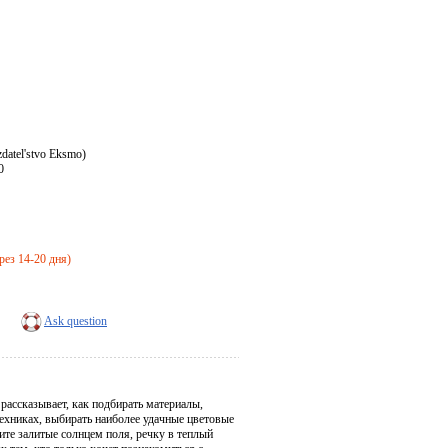
atel'stvo Eksmo)
0
ерез 14-20 дня)
Ask question
рассказывает, как подбирать материалы,
ехниках, выбирать наиболее удачные цветовые
ите залитые солнцем поля, речку в теплый