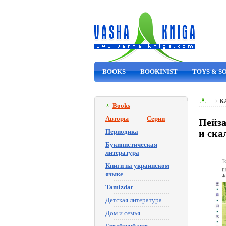
BOOKS
BOOKINIST
TOYS & S
ON SALE
К
Books
Авторы
Серии
Пейза
Периодика
и ска
Букинистическая
литература
Книги на украинском
языке
Tamizdat
Детская литература
Дом и семья