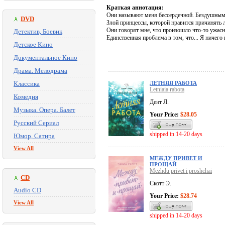
Краткая аннотация:
Они называют меня бессердечной. Бездушным
DVD
Злой принцессы, которой нравится причинять 
Они говорят мне, что произошло что-то ужасн
Детектив, Боевик
Единственная проблема в том, что... Я ничего
Детское Кино
Документальное Кино
Драма. Мелодрама
Классика
ЛЕТНЯЯ РАБОТА
Letniaia rabota
Комедия
Дент Л.
Музыка. Опера. Балет
Your Price:
$28.05
Русский Сериал
shipped in 14-20 days
Юмор, Сатира
View All
МЕЖДУ ПРИВЕТ И
ПРОЩАЙ
Mezhdu privet i proshchai
CD
Скотт Э.
Audio CD
Your Price:
$28.74
View All
shipped in 14-20 days