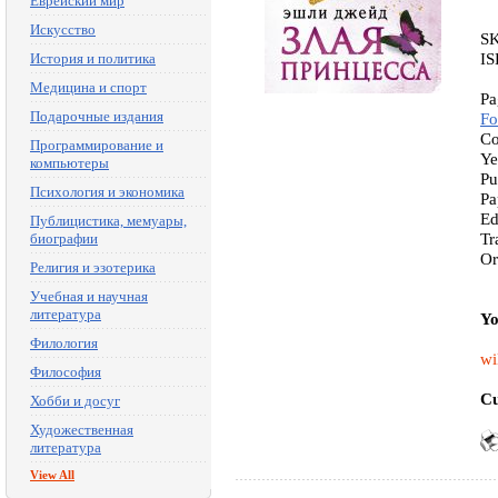
Еврейский мир
Искусство
S
IS
История и политика
Медицина и спорт
Pa
Подарочные издания
Fo
Co
Программирование и
Ye
компьютеры
Pu
Психология и экономика
Pa
Ed
Публицистика, мемуары,
Tr
биографии
Or
Религия и эзотерика
Учебная и научная
литература
Yo
Филология
wi
Философия
Cu
Хобби и досуг
Художественная
литература
View All