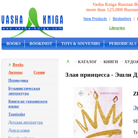
Vasha Kniga Russian B
more than 125,000 Russia
|
|
New Products
Bestsellers
Libraries
BOOKS
BOOKINIST
TOYS & SOUVENIRS
PERIODICALS
ON SALE
КАТАЛОГ
КНИГИ
ХУДО
Books
Авторы
Серии
Злая принцесса - Эшли 
Периодика
Букинистическая
Zl
литература
Книги на украинском
языке
Э
Tamizdat
S
Детская литература
Дом и семья
Ty