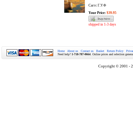
Саггс Г.У.Ф
Your Price:
$39.95
shipped in 1-3 days
Home
About us
Contact us
Basket
Return Policy
Priva
Need help?
1-718-787-0664
. Online prices and selection genera
Copyright © 2001 - 2