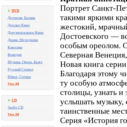
Портрет Санкт-Пет
DVD
такими яркими кр
Детектив, Боевик
жестокий, мрачны
Детское Кино
Документальное Кино
Достоевского — вс
Драма. Мелодрама
особым ореолом. О
Классика
Северная Венеция,
Комедия
Новая книга серии
Музыка. Опера. Балет
Русский Сериал
Благодаря этому ч
Юмор, Сатира
ту особую атмосфе
View All
столицы, узнать и
услышать музыку,
CD
Audio CD
таинственные мест
View All
Серия «История г