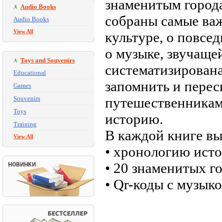
знаменитым город
Audio Books
собраны самые ва
Audio Books
View All
культуре, о повсе
о музыке, звучаще
Toys and Souvenirs
систематизирована
Educational
запомнить и перес
Games
Souvenirs
путешественникам,
Toys
историю.
Training
В каждой книге вы
View All
• хронологию исто
• 20 знаменитых г
• Qr-коды с музыко