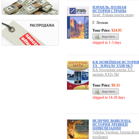
ИЗРАИЛЬ. ПОЛНАЯ
ИСТОРИЯ СТРАНЫ
Izrail'. Polnaia istoriia strany
Г. Лехман
Your Price:
$24.95
shipped in 1-3 days
К/К НОВЕЙШАЯ ИСТОРИ
XX - НАЧАЛО XXIВ 9КЛ
K/k Noveishaia istoriia XX -
nachalo XXIv 9kl
Your Price:
$9.33
shipped in 14-20 days
ВЕЛИЧИЕ ВАВИЛОНА.
ИСТОРИЯ ДРЕВНЕЙ
ЦИВИЛИЗАЦИИ
Velichie Vavilona. Istoriia drev
tsivilizatsii