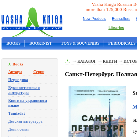
Vasha Kniga Russian B
more than 125,000 Russia
|
|
New Products
Bestsellers
Libraries
BOOKS
BOOKINIST
TOYS & SOUVENIRS
PERIODICALS
ON SALE
КАТАЛОГ
КНИГИ
ИСТОР
Books
Авторы
Серии
Санкт-Петербург. Полная
Периодика
Букинистическая
S
литература
Книги на украинском
языке
М
Tamizdat
S
Детская литература
Дом и семья
Ty