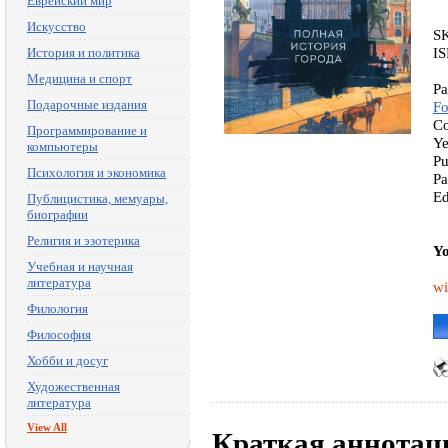
Еврейский мир
Искусство
S
I
История и политика
Медицина и спорт
Pa
Подарочные издания
Fo
Co
Программирование и
Ye
компьютеры
Pu
Психология и экономика
Pa
Ed
Публицистика, мемуары,
биографии
Религия и эзотерика
Yo
Учебная и научная
литература
wi
Филология
Философия
Хобби и досуг
Художественная
литература
View All
Краткая аннотац