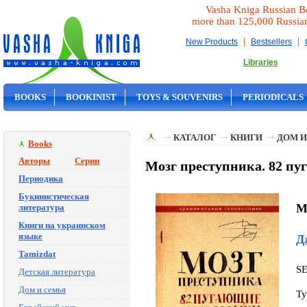
Vasha Kniga Russian B
more than 125,000 Russia
|
|
New Products
Bestsellers
Libraries
BOOKS
BOOKINIST
TOYS & SOUVENIRS
PERIODICALS
ON SALE
КАТАЛОГ
КНИГИ
ДОМ И
Books
Авторы
Серии
Мозг преступника. 82 пу
Периодика
Букинистическая
M
литература
Книги на украинском
языке
Д
Tamizdat
S
Детская литература
Дом и семья
Ty