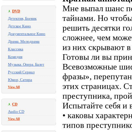
Мне выпал шанс п
DVD
тайнами. Но чтобы
Детектив, Боевик
решить десятки го
Детское Кино
Документальное Кино
сложнее, чем може
Драма. Мелодрама
из них скрывают в
Классика
Готовы ли вы прин
Комедия
Всевозможные шиф
Музыка. Опера. Балет
Русский Сериал
фразы», перепутан
Юмор, Сатира
этих страницах. С
View All
преступника, прой
Испытайте себя и 
CD
Audio CD
• каковы характер
View All
типов преступнико