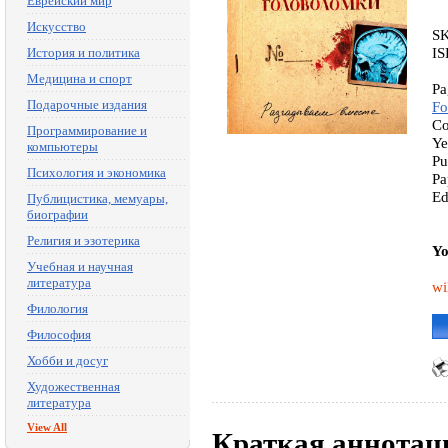
Еврейский мир
Искусство
S
IS
История и политика
Медицина и спорт
Pa
Подарочные издания
Fo
Co
Программирование и
Ye
компьютеры
Pu
Психология и экономика
Pa
Ed
Публицистика, мемуары,
биографии
Религия и эзотерика
Yo
Учебная и научная
литература
wi
Филология
Философия
Хобби и досуг
Художественная
литература
View All
Краткая аннотац