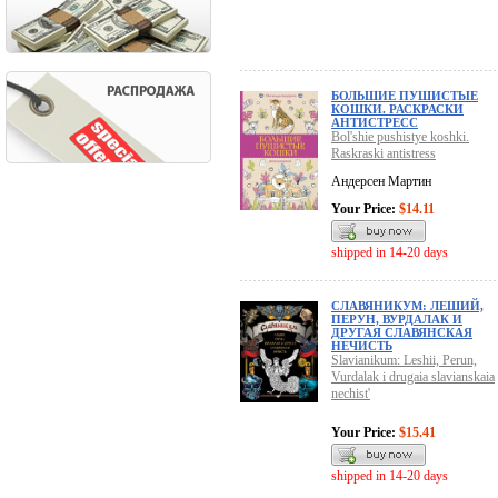
БОЛЬШИЕ ПУШИСТЫЕ
КОШКИ. РАСКРАСКИ
АНТИСТРЕСС
Bol'shie pushistye koshki.
Raskraski antistress
Андерсен Мартин
Your Price:
$14.11
shipped in 14-20 days
СЛАВЯНИКУМ: ЛЕШИЙ,
ПЕРУН, ВУРДАЛАК И
ДРУГАЯ СЛАВЯНСКАЯ
НЕЧИСТЬ
Slavianikum: Leshii, Perun,
Vurdalak i drugaia slavianskaia
nechist'
Your Price:
$15.41
shipped in 14-20 days