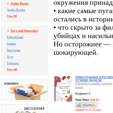
окружения принадл
Audio Books
• какие самые пу
Audio Books
View All
остались в истори
• что скрыто за ф
Toys and Souvenirs
убийцах и насильн
Educational
Но осторожнее — 
Games
Souvenirs
шокирующей.
Toys
Training
View All
ТРИКОТАЖНЫЕ ИЗДЕЛИЯ
ЛУЧШИЕ МОДЕЛИ
Trikotazhnye izdeliia. Luchshie
modeli
Корфиати А.
Your Price:
$36.43
shipped in 14-20 days