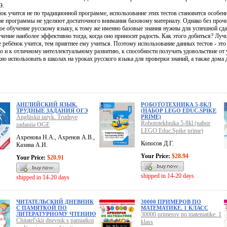
Э.
ок учится не по традиционной программе, использование этих тестов становится особен
ие программы не уделяют достаточного внимания базовому материалу. Однако без проч
ое обучение русскому языку, к тому же именно базовые знания нужны для успешной сда
ение наиболее эффективно тогда, когда оно приносит радость. Как этого добиться? Луч
ребёнок учится, тем приятнее ему учиться. Поэтому использование данных тестов - это
о и к отличному интеллектуальному развитию, к способности получать удовольствие от 
но использовать в школах на уроках русского языка для проверки знаний, а также дома
АНГЛИЙСКИЙ ЯЗЫК.
РОБОТОТЕХНИКА 5-8КЛ
ТРУДНЫЕ ЗАДАНИЯ ОГЭ
(НАБОР LEGO EDUC.SPIKE
Angliiskii iazyk. Trudnye
PRIME)
Robototekhnika 5-8kl (nabor
zadaniia OGE
LEGO Educ.Spike prime)
Ахренова Н.А., Ахренов А.В.,
Копосов Д.Г.
Казина А.И.
Your Price:
$28.94
Your Price:
$20.91
shipped in 14-20 days
shipped in 14-20 days
ЧИТАТЕЛЬСКИЙ ДНЕВНИК
30000 ПРИМЕРОВ ПО
С ПАМЯТКОЙ ПО
МАТЕМАТИКЕ. 1 КЛАСС
ЛИТЕРАТУРНОМУ ЧТЕНИЮ
30000 primerov po matematike. 1
Chitatel'skii dnevnik s pamiatkoi
klass