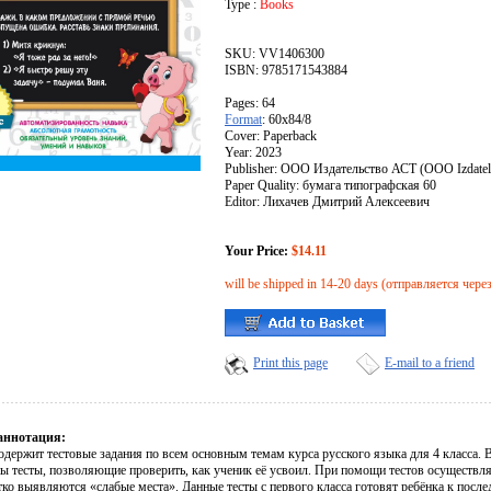
Type :
Books
SKU: VV1406300
ISBN: 9785171543884
Pages: 64
Format
: 60x84/8
Cover: Paperback
Year: 2023
Publisher: ООО Издательство АСТ (OOO Izdatel
Paper Quality: бумага типографская 60
Editor: Лихачев Дмитрий Алексеевич
Your Price:
$14.11
will be shipped in 14-20 days (отправляется чере
Print this page
E-mail to a friend
аннотация:
одержит тестовые задания по всем основным темам курса русского языка для 4 класса.
ы тесты, позволяющие проверить, как ученик её усвоил. При помощи тестов осуществл
ётко выявляются «слабые места». Данные тесты с первого класса готовят ребёнка к пос