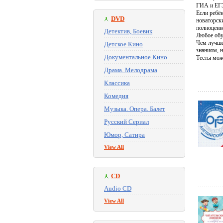
ГИА и ЕГ
Если ребён
DVD
новаторск
полноценн
Детектив, Боевик
Любое обуч
Чем лучше 
Детское Кино
знаниям, н
Документальное Кино
Тесты мож
Драма. Мелодрама
Классика
Комедия
Музыка. Опера. Балет
Русский Сериал
Юмор, Сатира
View All
CD
Audio CD
View All