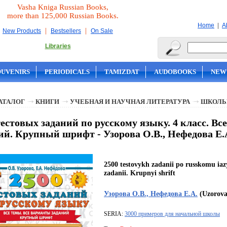
Vasha Kniga Russian Books,
more than 125,000 Russian Books.
|
Home
A
|
|
New Products
Bestsellers
On Sale
Libraries
OUVENIRS
PERIODICALS
TAMIZDAT
AUDOBOOKS
NEW
АТАЛОГ
КНИГИ
УЧЕБНАЯ И НАУЧНАЯ ЛИТЕРАТУРА
ШКОЛЬ
тестовых заданий по русскому языку. 4 класс. Вс
ий. Крупный шрифт - Узорова О.В., Нефедова Е.
2500 testovykh zadanii po russkomu iazy
zadanii. Krupnyi shrift
Узорова О.В., Нефедова Е.А.
(Uzorova
SERIA:
3000 примеров для начальной школы