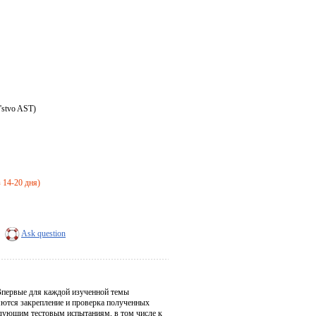
'stvo AST)
з 14-20 дня)
Ask question
 Впервые для каждой изученной темы
яются закрепление и проверка полученных
ледующим тестовым испытаниям, в том числе к