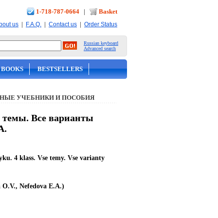
1-718-787-0664
|
Basket
|
|
|
bout us
F.A.Q.
Contact us
Order Status
Russian keyboard
Advanced search
 BOOKS
BESTSELLERS
НЫЕ УЧЕБНИКИ И ПОСОБИЯ
е темы. Все варианты
А.
ku. 4 klass. Vse temy. Vse varianty
 O.V., Nefedova E.A.)