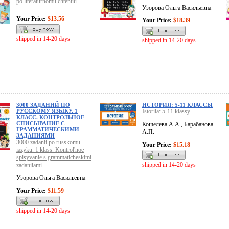
po literaturnomu chteniiu
Узорова Ольга Васильевна
Your Price:
$13.56
Your Price:
$18.39
shipped in 14-20 days
shipped in 14-20 days
3000 ЗАДАНИЙ ПО
ИСТОРИЯ: 5-11 КЛАССЫ
РУССКОМУ ЯЗЫКУ. 1
Istoriia: 5-11 klassy
КЛАСС. КОНТРОЛЬНОЕ
СПИСЫВАНИЕ С
Кошелева А.А., Барабанова
ГРАММАТИЧЕСКИМИ
А.П.
ЗАДАНИЯМИ
3000 zadanii po russkomu
Your Price:
$15.18
iazyku. 1 klass. Kontrol'noe
spisyvanie s grammaticheskimi
shipped in 14-20 days
zadaniiami
Узорова Ольга Васильевна
Your Price:
$11.59
shipped in 14-20 days