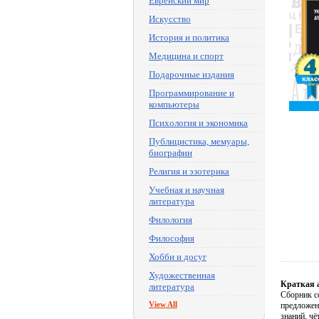
Еврейский мир
Искусство
История и политика
Медицина и спорт
Подарочные издания
Программирование и
компьютеры
Психология и экономика
Публицистика, мемуары,
биографии
Религия и эзотерика
Учебная и научная
литература
Филология
Философия
Хобби и досуг
Художественная
Краткая 
литература
Cборник с
View All
предложен
знаний, ч