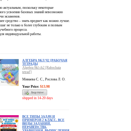
но актуальным, поскольку некоторые
ного усвоения базовых знаний невозможно
чи экзаменов.
шее средство – знать предмет как можно лучше.
 шаг не только к более глубоким и полным
учебного процесса.
 для индивидуальной работы.
АЛГЕБРА 9КЛ Ч2 [РАБОЧАЯ
ТЕТРАДЬ]
Algebra 9kl ch2 [Rabochaia
tetrad']
Минаева С. С., Рослова Л. О.
Your Price:
$13.98
shipped in 14-20 days
ВСЕ ТИПЫ ЗАДАЧ И
ПРИМЕРОВ 2 КЛАСС. ВСЕ
ВИДЫ ЗАДАНИЙ.
НЕРАВЕНСТВА,
УРАВНЕНИЯ. ВЫЧИСЛЕНИЯ