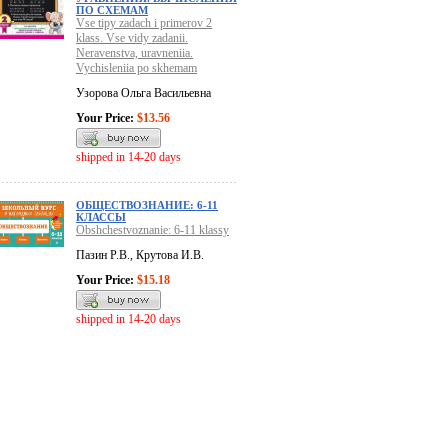
ПО СХЕМАМ
Vse tipy zadach i primerov 2
klass. Vse vidy zadanii.
Neravenstva, uravneniia.
Vychisleniia po skhemam
Узорова Ольга Васильевна
Your Price:
$13.56
shipped in 14-20 days
ОБЩЕСТВОЗНАНИЕ: 6-11
КЛАССЫ
Obshchestvoznanie: 6-11 klassy
Пазин Р.В., Крутова И.В.
Your Price:
$15.18
shipped in 14-20 days