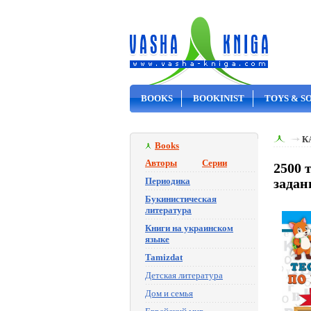
BOOKS
BOOKINIST
TOYS & S
ON SALE
К
Books
Авторы
Серии
2500 
Периодика
задан
Букинистическая
литература
Книги на украинском
языке
Tamizdat
Детская литература
Дом и семья