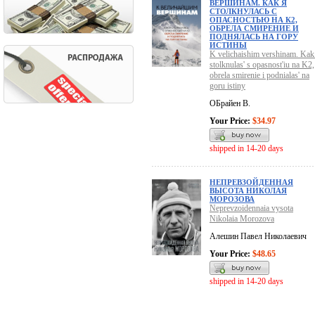
ВЕРШИНАМ. КАК Я
СТОЛКНУЛАСЬ С
ОПАСНОСТЬЮ НА К2,
ОБРЕЛА СМИРЕНИЕ И
ПОДНЯЛАСЬ НА ГОРУ
ИСТИНЫ
K velichaishim vershinam. Kak 
stolknulas' s opasnost'iu na K2,
obrela smirenie i podnialas' na
goru istiny
ОБрайен В.
Your Price:
$34.97
shipped in 14-20 days
НЕПРЕВЗОЙДЕННАЯ
ВЫСОТА НИКОЛАЯ
МОРОЗОВА
Neprevzoidennaia vysota
Nikolaia Morozova
Алешин Павел Николаевич
Your Price:
$48.65
shipped in 14-20 days