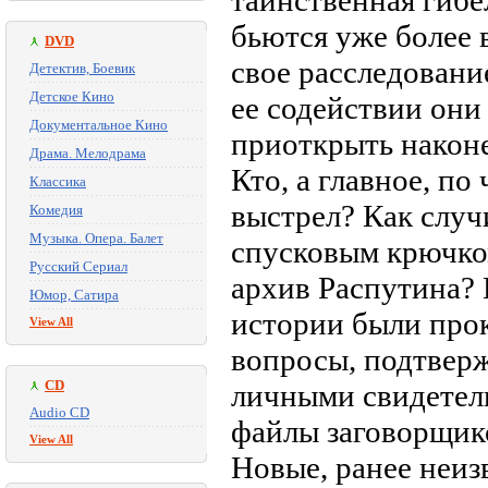
таинственная гибе
бьются уже более 
DVD
свое расследовани
Детектив, Боевик
Детское Кино
ее содействии они
Документальное Кино
приоткрыть наконе
Драма. Мелодрама
Кто, а главное, п
Классика
выстрел? Как случ
Комедия
Музыка. Опера. Балет
спусковым крючком
Русский Сериал
архив Распутина? 
Юмор, Сатира
истории были прок
View All
вопросы, подтвер
CD
личными свидетель
Audio CD
файлы заговорщик
View All
Новые, ранее неиз