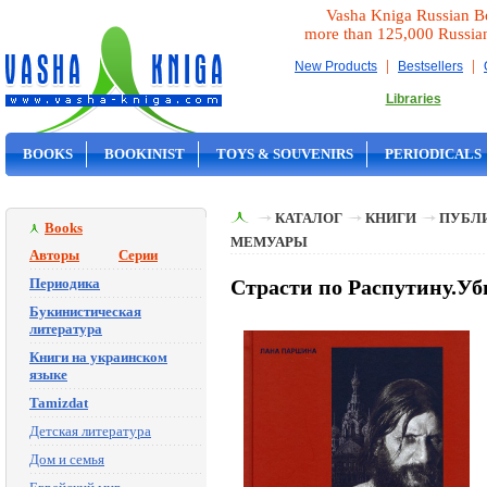
Vasha Kniga Russian B
more than 125,000 Russia
|
|
New Products
Bestsellers
Libraries
BOOKS
BOOKINIST
TOYS & SOUVENIRS
PERIODICALS
ON SALE
КАТАЛОГ
КНИГИ
ПУБЛИ
Books
МЕМУАРЫ
Авторы
Серии
Периодика
Страсти по Распутину.Уб
Букинистическая
литература
Книги на украинском
языке
Tamizdat
Детская литература
Дом и семья