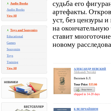
судьба его фигура
Audio Books
Audio Books
артефакты. Откров
View All
уст, без цензуры 
на окончательную 
Toys and Souvenirs
ставит многоточие
Educational
новому расследов
Games
Souvenirs
Toys
Training
View All
АЛЕКСАНДР НЕВСКИЙ
Aleksandr Nevskii
Васильев Б.Л.
Your Price:
$33.66
shipped in 14-20 days
К ВЕЛИЧАЙШИМ