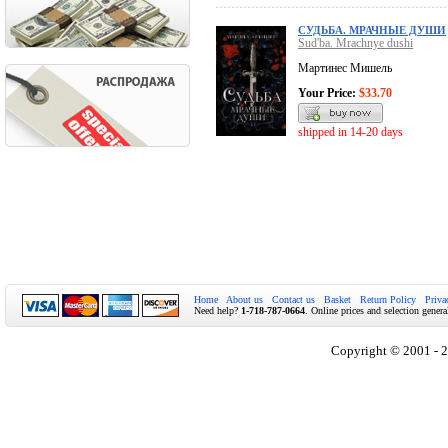
СУДЬБА. МРАЧНЫЕ ДУШИ
Sud'ba. Mrachnye dushi
Мартинес Мишель
Your Price:
$33.70
shipped in 14-20 days
Home
About us
Contact us
Basket
Return Policy
Priva
Need help?
1-718-787-0664
. Online prices and selection genera
Copyright © 2001 - 2