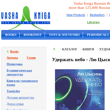
Vasha Kniga Russian B
more than 125,000 Russia
|
|
New Products
Bestsellers
Libraries
BOOKS
BOOKINIST
TOYS & SOUVENIRS
PERIODICALS
ON SALE
КАТАЛОГ
КНИГИ
ХУДО
Books
Авторы
Серии
Удержать небо - Лю Цыс
Периодика
Букинистическая
литература
Книги на украинском
языке
Tamizdat
Детская литература
Дом и семья