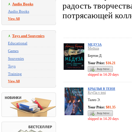
радость творчеств
Audio Books
Audio Books
потрясающей колле
View All
Toys and Souvenirs
Educational
МЕДУЗА
Meduza
Games
Бертон Д.
Souvenirs
Your Price:
$16.21
Toys
Training
shipped in 14-20 days
View All
КРЫЛЬЯ В ТЕНИ
Kryl'ia v teni
Талео Э.
Your Price:
$81.35
shipped in 14-20 days