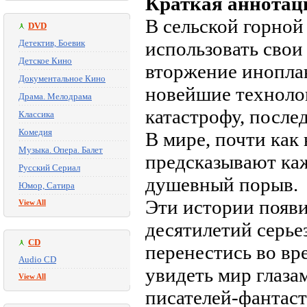
Краткая аннотац
В сельской горно
DVD
Детектив, Боевик
использовать свои
Детское Кино
вторжение иноплан
Документальное Кино
новейшие технолог
Драма. Мелодрама
катастрофу, послед
Классика
Комедия
В мире, почти как
Музыка. Опера. Балет
предсказывают ка
Русский Сериал
душевный порыв.
Юмор, Сатира
Эти истории появи
View All
десятилетий серье
CD
перенестись во вр
Audio CD
увидеть мир глаза
View All
писателей-фантас