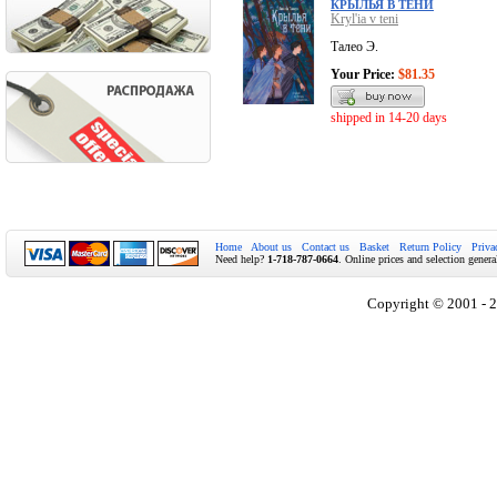
КРЫЛЬЯ В ТЕНИ
Kryl'ia v teni
Талео Э.
Your Price:
$81.35
shipped in 14-20 days
Home
About us
Contact us
Basket
Return Policy
Priva
Need help?
1-718-787-0664
. Online prices and selection genera
Copyright © 2001 - 2