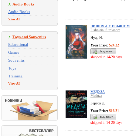
Audio Books
Audio Books
View All
ЛИШНЯЯ. С ИЗЪЯНОМ
Lishniaia. S iz'ianom
Toys and Souvenirs
Нуар Н.
Educational
Your Price:
$24.22
Games
shipped in 14-20 days
Souvenirs
Toys
Training
View All
МЕДУЗА
Meduza
Бертон Д.
Your Price:
$16.21
shipped in 14-20 days