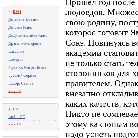
Прошел год после 
людоедов. Множес
DVD
Детектив, Боевик
свою родину, пост
Детское Кино
которое готовит 
Документальное Кино
Сокэ. Повинуясь в
Драма. Мелодрама
академии станови
Классика
Комедия
не только стать т
Музыка. Опера. Балет
сторонников для хо
Русский Сериал
правителем. Одна
Юмор, Сатира
внезапно откладыва
View All
каких качеств, ко
CD
Никто не сомневае
Audio CD
этому как юным во
View All
надо успеть подго