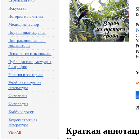
Еврейский мир
Искусство
S
I
История и политика
Медицина и спорт
P
F
Подарочные издания
C
Программирование и
Y
компьютеры
P
P
Психология и экономика
E
Публицистика, мемуары,
биографии
Y
Религия и эзотерика
Учебная и научная
w
литература
Филология
Философия
Хобби и досуг
Художественная
литература
Краткая аннотац
View All