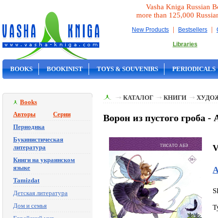
Vasha Kniga Russian B
more than 125,000 Russia
|
|
New Products
Bestsellers
Libraries
BOOKS
BOOKINIST
TOYS & SOUVENIRS
PERIODICALS
ON SALE
КАТАЛОГ
КНИГИ
ХУДО
Books
Авторы
Серии
Ворон из пустого гроба - А
Периодика
Букинистическая
V
литература
Книги на украинском
языке
А
Tamizdat
S
Детская литература
Дом и семья
T