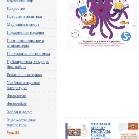
Еврейский мир
Искусство
История и политика
Медицина и спорт
Подарочные издания
Программирование и
компьютеры
Психология и экономика
Публицистика, мемуары,
биографии
Религия и эзотерика
Учебная и научная
литература
Филология
Философия
Хобби и досуг
Художественная
ЧТО ТАКОЕ
литература
МУЗЕЙ?
РАССКАЗЫ,
View All
СКАЗКИ,