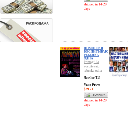
shipped in 14-20
days
ПОМОГИ! Я
ВОСПИТЫВАЮ
РЕБЕНКА
ОДНА
Pomogi! Ia
vospityvaiu
rebenka odna
Джейкс Т.Д
Your Price:
$29.71
shipped in 14-20
days