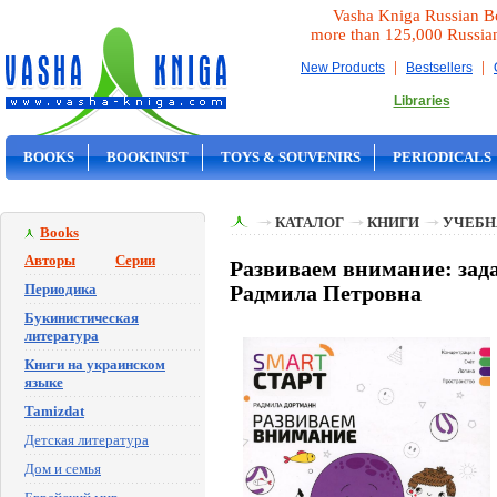
Vasha Kniga Russian B
more than 125,000 Russia
|
|
New Products
Bestsellers
Libraries
BOOKS
BOOKINIST
TOYS & SOUVENIRS
PERIODICALS
ON SALE
КАТАЛОГ
КНИГИ
УЧЕБН
Books
Авторы
Серии
Развиваем внимание: зада
Периодика
Радмила Петровна
Букинистическая
литература
Книги на украинском
языке
Tamizdat
Детская литература
Дом и семья