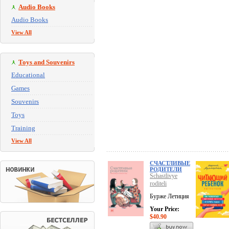
Audio Books
Audio Books
View All
Toys and Souvenirs
Educational
Games
Souvenirs
Toys
Training
View All
СЧАСТЛИВЫЕ
РОДИТЕЛИ
Schastlivye
roditeli
Бурже Летиция
Your Price:
$40.90