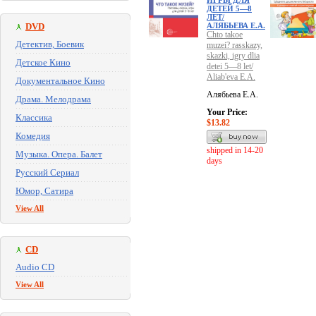
ИГРЫ ДЛЯ
ДЕТЕЙ 5—8
ЛЕТ/
DVD
АЛЯБЬЕВА Е.А.
Chto takoe
Детектив, Боевик
muzei? rasskazy,
skazki, igry dlia
Детское Кино
detei 5—8 let/
Aliab'eva E.A.
Документальное Кино
Алябьева Е.А.
Драма. Мелодрама
Your Price:
Классика
$13.82
Комедия
shipped in 14-20
Музыка. Опера. Балет
days
Русский Сериал
Юмор, Сатира
View All
CD
Audio CD
View All