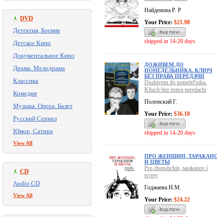
Найденова Р. Р
DVD
Your Price:
$21.98
Детектив, Боевик
shipped in 14-20 days
Детское Кино
Документальное Кино
ДОЖИВЕМ ДО
Драма. Мелодрама
ПОНЕДЕЛЬНИКА. КЛЮЧ
БЕЗ ПРАВА ПЕРЕДАЧИ
Классика
Dozhivem do ponedel'nika.
Kliuch bez prava peredachi
Комедия
Полонский Г.
Музыка. Опера. Балет
Your Price:
$36.18
Русский Сериал
Юмор, Сатира
shipped in 14-20 days
View All
ПРО ЖЕНЩИН, ТАРАКАН
И ЦВЕТЫ
Pro zhenshchin, tarakanov i
CD
tsvety
Audio CD
Годжаева Н.М.
View All
Your Price:
$24.22