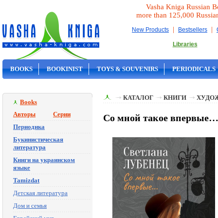
Vasha Kniga Russian B
more than 125,000 Russia
|
|
New Products
Bestsellers
Libraries
BOOKS
BOOKINIST
TOYS & SOUVENIRS
PERIODICALS
ON SALE
КАТАЛОГ
КНИГИ
ХУДО
Books
Авторы
Серии
Со мной такое впервые…
Периодика
Букинистическая
литература
Книги на украинском
языке
Tamizdat
Детская литература
Дом и семья