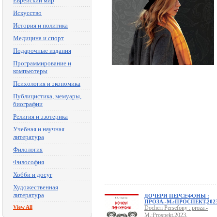
Еврейский мир
Искусство
История и политика
Медицина и спорт
Подарочные издания
Программирование и
компьютеры
Психология и экономика
Публицистика, мемуары,
биографии
Религия и эзотерика
Учебная и научная
литература
Филология
Философия
Хобби и досуг
Художественная
литература
ДОЧЕРИ ПЕРСЕФОНЫ :
ПРОЗА.-М.:ПРОСПЕКТ,2023
View All
Docheri Persefony : proza.-
M.:Prospekt,2023.