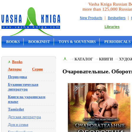
Vasha Kniga Russian B
more than 125,000 Russia
|
|
New Products
Bestsellers
Libraries
BOOKS
BOOKINIST
TOYS & SOUVENIRS
PERIODICALS
ON SALE
КАТАЛОГ
КНИГИ
ХУДО
Books
Авторы
Серии
Очаровательные. Оборот
Периодика
Букинистическая
литература
Книги на украинском
языке
Tamizdat
Детская литература
Дом и семья