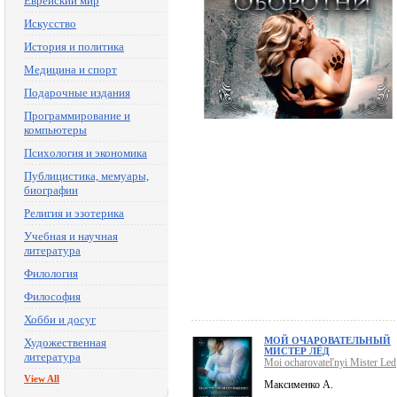
Еврейский мир
Искусство
История и политика
Медицина и спорт
Подарочные издания
Программирование и
компьютеры
Психология и экономика
Публицистика, мемуары,
биографии
Религия и эзотерика
Учебная и научная
литература
Филология
Философия
Хобби и досуг
МОЙ ОЧАРОВАТЕЛЬНЫЙ
Художественная
МИСТЕР ЛЁД
литература
Moi ocharovatel'nyi Mister Led
View All
Максименко А.