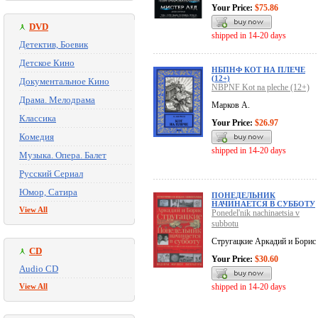
Your Price:
$75.86
DVD
shipped in 14-20 days
Детектив, Боевик
Детское Кино
НБПНФ КОТ НА ПЛЕЧЕ
(12+)
Документальное Кино
NBPNF Kot na pleche (12+)
Драма. Мелодрама
Марков А.
Классика
Your Price:
$26.97
Комедия
shipped in 14-20 days
Музыка. Опера. Балет
Русский Сериал
Юмор, Сатира
ПОНЕДЕЛЬНИК
НАЧИНАЕТСЯ В СУББОТУ
View All
Ponedel'nik nachinaetsia v
subbotu
Стругацкие Аркадий и Борис
CD
Your Price:
$30.60
Audio CD
View All
shipped in 14-20 days