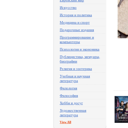
Еврейский мир
Искусство
История и политика
Медицина и спорт
Подарочные издания
Программирование и
компьютеры
Психология и экономика
Публицистика, мемуары,
биографии
Религия и эзотерика
Учебная и научная
литература
Филология
Философия
Хобби и досуг
Художественная
литература
View All