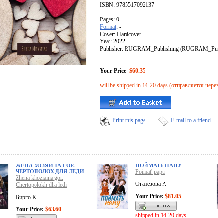
ISBN: 9785517092137
Pages: 0
Format
: -
Cover: Hardcover
Year: 2022
Publisher: RUGRAM_Publishing (RUGRAM_Publ
Your Price:
$60.35
will be shipped in 14-20 days (отправляется чере
Print this page
E-mail to a friend
ЖЕНА ХОЗЯИНА ГОР.
ПОЙМАТЬ ПАПУ
ЧЕРТОПОЛОХ ДЛЯ ЛЕДИ
Poimat' papu
Zhena khoziaina gor.
Оганезова Р.
Chertopolokh dlia ledi
Your Price:
$81.05
Вирго К.
Your Price:
$63.60
shipped in 14-20 days