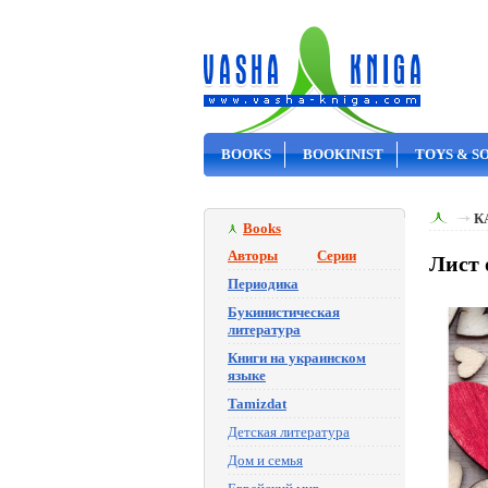
BOOKS
BOOKINIST
TOYS & S
ON SALE
К
Books
Авторы
Серии
Лист 
Периодика
Букинистическая
литература
Книги на украинском
языке
Tamizdat
Детская литература
Дом и семья