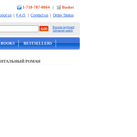
1-718-787-0664
|
Basket
|
|
|
bout us
F.A.Q.
Contact us
Order Status
Russian keyboard
Advanced search
 BOOKS
BESTSELLERS
НТАЛЬНЫЙ РОМАН