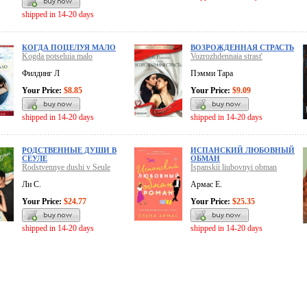
shipped in 14-20 days
КОГДА ПОЦЕЛУЯ МАЛО
ВОЗРОЖДЕННАЯ СТРАСТЬ
Kogda potseluia malo
Vozrozhdennaia strast'
Филдинг Л
Пэмми Тара
Your Price:
$8.85
Your Price:
$9.09
shipped in 14-20 days
shipped in 14-20 days
РОДСТВЕННЫЕ ДУШИ В
ИСПАНСКИЙ ЛЮБОВНЫЙ
СЕУЛЕ
ОБМАН
Rodstvennye dushi v Seule
Ispanskii liubovnyi obman
Ли С.
Армас Е.
Your Price:
$24.77
Your Price:
$25.35
shipped in 14-20 days
shipped in 14-20 days