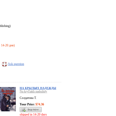
ishing)
з 14-20 дня)
Ask question
НА КРЫЛЬЯХ НАДЕЖДЫ
Na kryl'iakh nadezhdy
Солдатова Т.
Your Price:
$74.36
shipped in 14-20 days