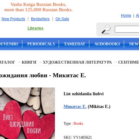
Vasha Kniga Russian Books,
more than 125,000 Russian Books.
|
Home
A
|
|
New Products
Bestsellers
On Sale
Libraries
OUVENIRS
PERIODICALS
TAMIZDAT
AUDOBOOKS
NEW
АТАЛОГ
КНИГИ
ХУДОЖЕСТВЕННАЯ ЛИТЕРАТУРА
СЕНТИМЕ
ожидания любви - Микитас Е.
List ozhidaniia liubvi
Микитас Е.
(Mikitas E.)
Type :
Books
SKU: VV1405621