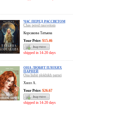
ЧАС ПЕРЕД РАССВЕТОМ
Chas pered rassvetom
Корсакова Татьяна
Your Price:
$15.46
shipped in 14-20 days
ОНА ЛЮБИТ ПЛОХИХ
ПАРНЕЙ
Ona liubit plokhikh parnei
Хилл А.
Your Price:
$26.67
shipped in 14-20 days