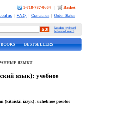
1-718-787-0664
|
Basket
|
|
|
bout us
F.A.Q.
Contact us
Order Status
Russian keyboard
Advanced search
 BOOKS
BESTSELLERS
РАННЫЕ ЯЗЫКИ
ский язык): учебное
mi (kitaiskii iazyk): uchebnoe posobie