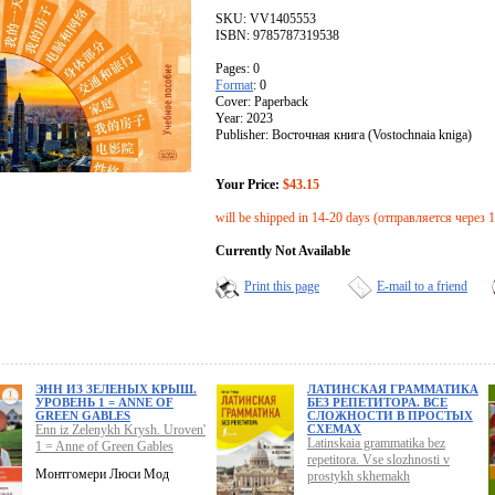
SKU: VV1405553
ISBN: 9785787319538
Pages: 0
Format
: 0
Cover: Paperback
Year: 2023
Publisher: Восточная книга (Vostochnaia kniga)
Your Price:
$43.15
will be shipped in 14-20 days (отправляется через 
Currently Not Available
Print this page
E-mail to a friend
ЭНН ИЗ ЗЕЛЕНЫХ КРЫШ.
ЛАТИНСКАЯ ГРАММАТИКА
УРОВЕНЬ 1 = ANNE OF
БЕЗ РЕПЕТИТОРА. ВСЕ
GREEN GABLES
СЛОЖНОСТИ В ПРОСТЫХ
Enn iz Zelenykh Krysh. Uroven'
СХЕМАХ
Latinskaia grammatika bez
1 = Anne of Green Gables
repetitora. Vse slozhnosti v
Монтгомери Люси Мод
prostykh skhemakh