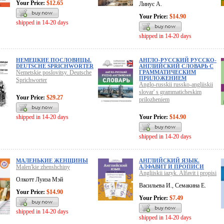
Your Price:
$12.65
Линус А.
Your Price:
$14.90
shipped in 14-20 days
shipped in 14-20 days
НЕМЕЦКИЕ ПОСЛОВИЦЫ.
АНГЛО-РУССКИЙ РУССКО-
DEUTSCHE SPRICHWORTER
АНГЛИЙСКИЙ СЛОВАРЬ С
Nemetskie poslovitsy. Deutsche
ГРАММАТИЧЕСКИМ
ПРИЛОЖЕНИЕМ
Sprichworter
Anglo-russkii russko-angliiskii
slovar' s grammaticheskim
Your Price:
$29.27
prilozheniem
shipped in 14-20 days
Your Price:
$14.90
shipped in 14-20 days
МАЛЕНЬКИЕ ЖЕНЩИНЫ
АНГЛИЙСКИЙ ЯЗЫК.
Malen'kie zhenshchiny
АЛФАВИТ И ПРОПИСИ
Angliiskii iazyk. Alfavit i propisi
Олкотт Луиза Мэй
Васильева И., Семакина Е.
Your Price:
$14.90
Your Price:
$7.49
shipped in 14-20 days
shipped in 14-20 days