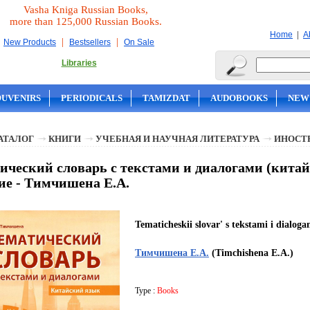
Vasha Kniga Russian Books,
more than 125,000 Russian Books.
|
Home
A
|
|
New Products
Bestsellers
On Sale
Libraries
OUVENIRS
PERIODICALS
TAMIZDAT
AUDOBOOKS
NEW
АТАЛОГ
КНИГИ
УЧЕБНАЯ И НАУЧНАЯ ЛИТЕРАТУРА
ИНОСТ
ический словарь с текстами и диалогами (китай
ие - Тимчишена Е.А.
Tematicheskii slovar' s tekstami i dialoga
Тимчишена Е.А.
(Timchishena E.A.)
Type :
Books