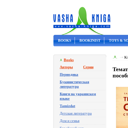
BOOKS
BOOKINIST
TOYS & S
ON SALE
К
Books
Авторы
Серии
Темат
Периодика
пособ
Букинистическая
литература
Книги на украинском
языке
Tamizdat
Детская литература
Дом и семья