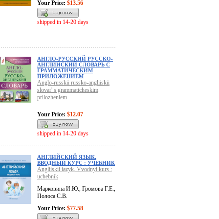
Your Price:
$13.56
shipped in 14-20 days
АНГЛО-РУССКИЙ РУССКО-
АНГЛИЙСКИЙ СЛОВАРЬ С
ГРАММАТИЧЕСКИМ
ПРИЛОЖЕНИЕМ
Anglo-russkii russko-angliiskii
slovar' s grammaticheskim
prilozheniem
Your Price:
$12.07
shipped in 14-20 days
АНГЛИЙСКИЙ ЯЗЫК.
ВВОДНЫЙ КУРС : УЧЕБНИК
Angliiskii iazyk. Vvodnyi kurs :
uchebnik
Марковина И.Ю., Громова Г.Е.,
Полоса С.В.
Your Price:
$77.58