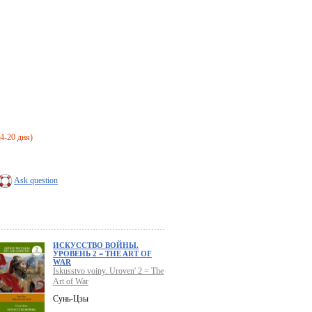
14-20 дня)
Ask question
ИСКУССТВО ВОЙНЫ.
УРОВЕНЬ 2 = THE ART OF
WAR
Iskusstvo voiny. Uroven' 2 = The
Art of War
Сунь-Цзы