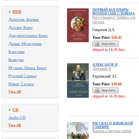
ПЕРВЫЙ БОГАТЫРЬ/
DVD
ВОЛХОВ СЫН СЛОВЕНА
Pervyi bogatyr'/ Volkhov syn
Детектив, Боевик
Slovena
Детское Кино
Гаврилов Д.А.
Документальное Кино
Your Price:
$20.42
Драма. Мелодрама
shipped in 14-20 days
Классика
Комедия
АЛЕКСАНДР II
Музыка. Опера. Балет
Aleksandr II
Русский Сериал
Радзинский Э.С.
Юмор, Сатира
Your Price:
$30.60
View All
shipped in 14-20 days
CD
Audio CD
РАССКАЗ О КИЕВСКОЙ
View All
СТАРИНЕ
Rasskaz o kievskoi starine