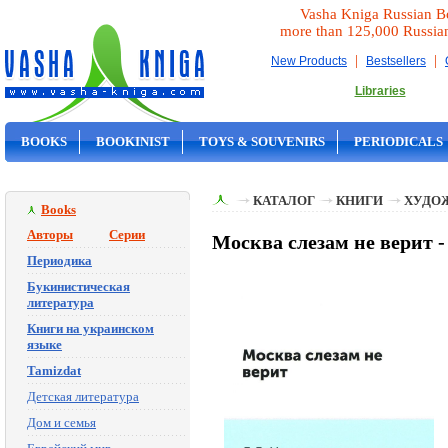
Vasha Kniga Russian B
more than 125,000 Russia
|
|
New Products
Bestsellers
Libraries
BOOKS
BOOKINIST
TOYS & SOUVENIRS
PERIODICALS
ON SALE
КАТАЛОГ
КНИГИ
ХУДО
Books
Авторы
Серии
Москва слезам не верит 
Периодика
Букинистическая
литература
Книги на украинском
языке
Tamizdat
Детская литература
Дом и семья