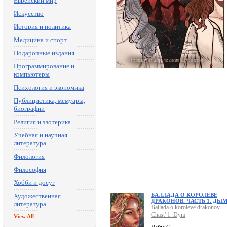
Еврейский мир
Искусство
История и политика
Медицина и спорт
Подарочные издания
Программирование и
компьютеры
Психология и экономика
Публицистика, мемуары,
биографии
Религия и эзотерика
Учебная и научная
литература
Филология
Философия
Хобби и досуг
БАЛЛАДА О КОРОЛЕВЕ
Художественная
ДРАКОНОВ. ЧАСТЬ 1. ДЫ
литература
Ballada o koroleve drakonov.
Chast' 1. Dym
View All