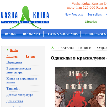
Vasha Kniga Russian B
more than 125,000 Russia
|
|
New Products
Bestsellers
Libraries
BOOKS
BOOKINIST
TOYS & SOUVENIRS
PERIODICALS
ON SALE
КАТАЛОГ
КНИГИ
ХУДО
Books
Авторы
Серии
Однажды в краснолуние -
Периодика
Букинистическая
литература
Книги на украинском
языке
Tamizdat
Детская литература
Дом и семья