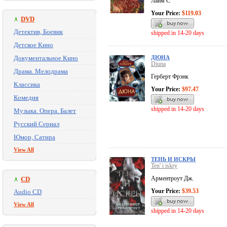
Лайм С
Your Price:
$119.03
DVD
Детектив, Боевик
shipped in 14-20 days
Детское Кино
Документальное Кино
ДЮНА
Diuna
Драма. Мелодрама
Герберт Фрэнк
Классика
Your Price:
$97.47
Комедия
shipped in 14-20 days
Музыка. Опера. Балет
Русский Сериал
Юмор, Сатира
View All
ТЕНЬ И ИСКРЫ
Ten' i iskry
Арментроут Дж.
CD
Your Price:
$39.53
Audio CD
View All
shipped in 14-20 days