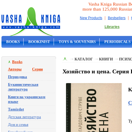
Vasha Kniga Russian B
more than 125,000 Russia
|
|
New Products
Bestsellers
Libraries
BOOKS
BOOKINIST
TOYS & SOUVENIRS
PERIODICALS
ON SALE
КАТАЛОГ
КНИГИ
ПСИХ
Books
Авторы
Серии
Хозяйство и цена. Серия
Периодика
Букинистическая
K
литература
Книги на украинском
языке
С
Tamizdat
Детская литература
T
Дом и семья