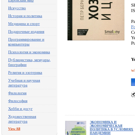
Еврейский мир
S
Искусство
I
История и политика
Pa
Медицина и спорт
F
Подарочные издания
C
Y
Программирование и
Pu
компьютеры
Психология и экономика
Y
Публицистика, мемуары,
биографии
w
Религия и эзотерика
Учебная и научная
литература
Филология
Философия
Хобби и досуг
Художественная
литература
ЭКОНОМИКА И
ЭКОНОМИЧЕСКАЯ
View All
ПОЛИТИКА В УСЛОВИЯХ
ПАНДЕМИИ