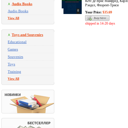
Кетс де Врис Манфред, Карл
Audio Books
Рэндел, Флорент-Триси
Audio Books
Your Price:
$35.69
View All
shipped in 14-20 days
Toys and Souvenirs
Educational
Games
Souvenirs
Toys
Training
View All