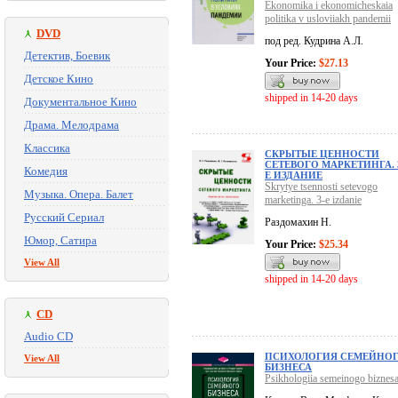
Ekonomika i ekonomicheskaia
politika v usloviiakh pandemii
DVD
под ред. Кудрина А.Л.
Детектив, Боевик
Your Price:
$27.13
Детское Кино
shipped in 14-20 days
Документальное Кино
Драма. Мелодрама
Классика
СКРЫТЫЕ ЦЕННОСТИ
СЕТЕВОГО МАРКЕТИНГА. 
Комедия
Е ИЗДАНИЕ
Skrytye tsennosti setevogo
Музыка. Опера. Балет
marketinga. 3-e izdanie
Русский Сериал
Раздомахин Н.
Юмор, Сатира
Your Price:
$25.34
View All
shipped in 14-20 days
CD
Audio CD
ПСИХОЛОГИЯ СЕМЕЙНО
View All
БИЗНЕСА
Psikhologiia semeinogo biznes