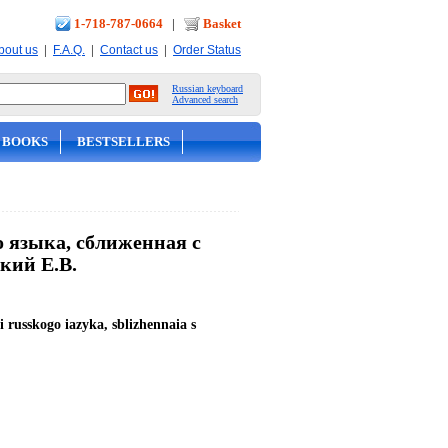
1-718-787-0664
|
Basket
|
|
|
bout us
F.A.Q.
Contact us
Order Status
Russian keyboard
Advanced search
 BOOKS
BESTSELLERS
о языка, сближенная с
кий Е.В.
 russkogo iazyka, sblizhennaia s