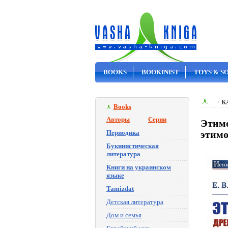
BOOKS
BOOKINIST
TOYS & S
ON SALE
К
Books
Авторы
Серии
Этимо
Периодика
этимо
Букинистическая
литература
Книги на украинском
языке
Tamizdat
Детская литература
Дом и семья