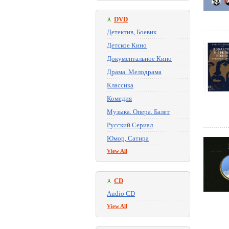
DVD
Детектив, Боевик
Детское Кино
Документальное Кино
Драма. Мелодрама
Классика
Комедия
Музыка. Опера. Балет
Русский Сериал
Юмор, Сатира
View All
CD
Audio CD
View All