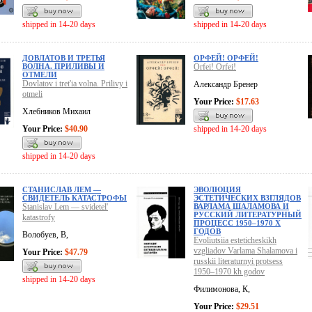
shipped in 14-20 days
shipped in 14-20 days
ДОВЛАТОВ И ТРЕТЬЯ
ОРФЕЙ! ОРФЕЙ!
ВОЛНА. ПРИЛИВЫ И
Orfei! Orfei!
ОТМЕЛИ
Dovlatov i tret'ia volna. Prilivy i
Александр Бренер
otmeli
Your Price:
$17.63
Хлебников Михаил
Your Price:
$40.90
shipped in 14-20 days
shipped in 14-20 days
СТАНИСЛАВ ЛЕМ —
ЭВОЛЮЦИЯ
СВИДЕТЕЛЬ КАТАСТРОФЫ
ЭСТЕТИЧЕСКИХ ВЗГЛЯДОВ
Stanislav Lem — svidetel'
ВАРЛАМА ШАЛАМОВА И
РУССКИЙ ЛИТЕРАТУРНЫЙ
katastrofy
ПРОЦЕСС 1950–1970 Х
ГОДОВ
Волобуев, В,
Evoliutsiia esteticheskikh
vzgliadov Varlama Shalamova i
Your Price:
$47.79
russkii literaturnyi protsess
1950–1970 kh godov
shipped in 14-20 days
Филимонова, К,
Your Price:
$29.51