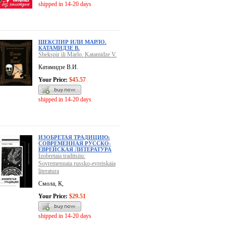
shipped in 14-20 days
ШЕКСПИР ИЛИ МАРЛО.
КАТАМИДЗЕ В.
Shekspir ili Marlo. Katamidze V.
Катамидзе В.И.
Your Price:
$45.57
shipped in 14-20 days
ИЗОБРЕТАЯ ТРАДИЦИЮ:
СОВРЕМЕННАЯ РУССКО-
ЕВРЕЙСКАЯ ЛИТЕРАТУРА
Izobretaia traditsiiu:
Sovremennaia russko-evreiskaia
literatura
Смола, К,
Your Price:
$29.51
shipped in 14-20 days