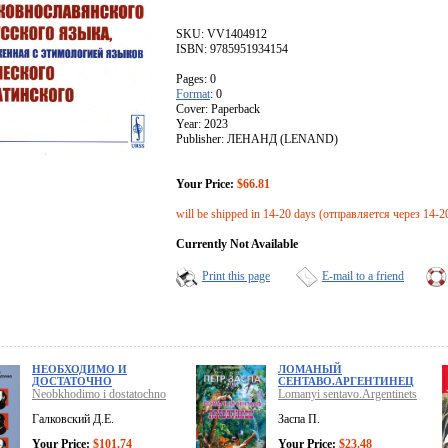
SKU: VV1404912
ISBN: 9785951934154
Pages: 0
Format
: 0
Cover: Paperback
Year: 2023
Publisher: ЛЕНАНД (LENAND)
Your Price:
$66.81
will be shipped in 14-20 days (отправляется через 14-2
Currently Not Available
Print this page
E-mail to a friend
НЕОБХОДИМО И
ЛОМАНЫЙ
ДОСТАТОЧНО
СЕНТАВО.АРГЕНТИНЕЦ
Neobkhodimo i dostatochno
Lomanyi sentavo.Argentinets
Галковский Д.Е.
Заспа П.
Your Price:
$101.74
Your Price:
$23.48