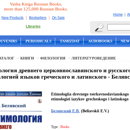
Vasha Kniga Russian Books,
more than 125,000 Russian Books.
|
Home
A
|
|
New Products
Bestsellers
On Sale
Libraries
OUVENIRS
PERIODICALS
TAMIZDAT
AUDOBOOKS
NEW
АТАЛОГ
КНИГИ
ФИЛОЛОГИЯ
ЛИТЕРАТУРОВЕДЕНИЕ
логия древнего церковнославянского и русског
логией языков греческого и латинского - Белявс
Etimologiia drevnego tserkovnoslavianskogo i
etimologiei iazykov grecheskogo i latinskogo
Белявский Е.В.
(Beliavskii E.V.)
Type :
Books