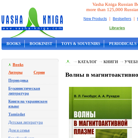
Vasha Kniga Russian B
more than 125,000 Russia
|
|
New Products
Bestsellers
Libraries
BOOKS
BOOKINIST
TOYS & SOUVENIRS
PERIODICALS
ON SALE
КАТАЛОГ
КНИГИ
УЧЕБН
Books
Авторы
Серии
Волны в магнитоактивной
Периодика
Букинистическая
литература
Книги на украинском
языке
Tamizdat
Детская литература
Дом и семья