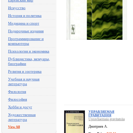
Еврейский мир
Искусство
История и политика
Медицина и спорт
Подарочные издания
Программирование и
компьютеры
Психология и экономика
Публицистика, мемуары,
биографии
Религия и эзотерика
Учебная и научная
литература
Филология
Философия
Хобби и досуг
УПРАВЛЯЕМАЯ
Художественная
ГРАВИТАЦИЯ
Upravliaemaia gravitatsiia
литература
Дмитриев А.
View All