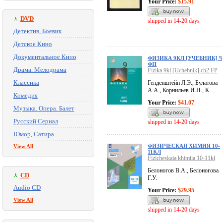
Your Price:
$15.91
DVD
shipped in 14-20 days
Детектив, Боевик
Детское Кино
Документальное Кино
ФИЗИКА 9КЛ [УЧЕБНИК] 
ФП
Драма. Мелодрама
Fizika 9kl [Uchebnik] ch2 FP
Классика
Генденштейн Л.Э., Булатова
А.А., Корнильев И.Н., К
Комедия
Your Price:
$41.07
Музыка. Опера. Балет
Русский Сериал
shipped in 14-20 days
Юмор, Сатира
ФИЗИЧЕСКАЯ ХИМИЯ 10-
View All
11КЛ
Fizicheskaia khimiia 10-11kl
Белоногов В.А., Белоногова
CD
Г.У.
Audio CD
Your Price:
$29.95
View All
shipped in 14-20 days