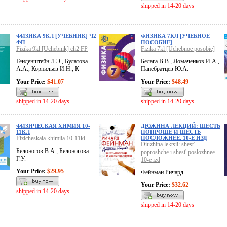
shipped in 14-20 days
ФИЗИКА 9КЛ [УЧЕБНИК] Ч2
ФИЗИКА 7КЛ [УЧЕБНОЕ
ФП
ПОСОБИЕ]
Fizika 9kl [Uchebnik] ch2 FP
Fizika 7kl [Uchebnoe posobie]
Генденштейн Л.Э., Булатова
Белага В.В., Ломаченков И.А.,
А.А., Корнильев И.Н., К
Панебратцев Ю.А.
Your Price:
$41.07
Your Price:
$48.49
shipped in 14-20 days
shipped in 14-20 days
ФИЗИЧЕСКАЯ ХИМИЯ 10-
ДЮЖИНА ЛЕКЦИЙ: ШЕСТЬ
11КЛ
ПОПРОЩЕ И ШЕСТЬ
Fizicheskaia khimiia 10-11kl
ПОСЛОЖНЕЕ. 10-Е ИЗД
Diuzhina lektsii: shest'
Белоногов В.А., Белоногова
poproshche i shest' poslozhnee.
Г.У.
10-e izd
Your Price:
$29.95
Фейнман Ричард
Your Price:
$32.62
shipped in 14-20 days
shipped in 14-20 days