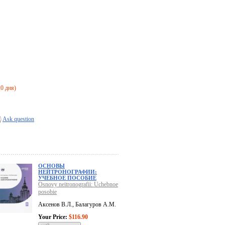
20 дня)
Ask question
ОСНОВЫ
НЕЙТРОНОГРАФИИ:
УЧЕБНОЕ ПОСОБИЕ
Osnovy neitronografii: Uchebnoe
posobie
Аксенов В.Л., Балагуров А.М.
Your Price:
$116.90