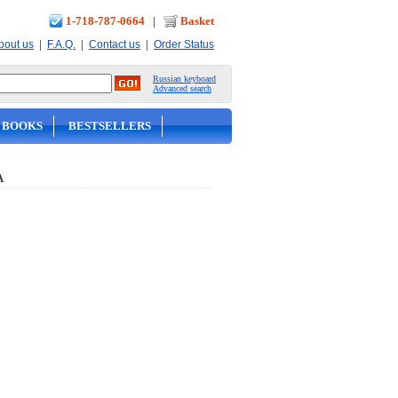
1-718-787-0664
|
Basket
|
|
|
bout us
F.A.Q.
Contact us
Order Status
Russian keyboard
Advanced search
 BOOKS
BESTSELLERS
А