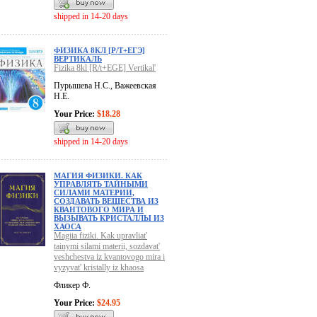
shipped in 14-20 days
ФИЗИКА 8КЛ [Р/Т+ЕГЭ]
ВЕРТИКАЛЬ
Fizika 8kl [R/t+EGE] Vertikal'
Пурышева Н.С., Важеевская
Н.Е.
Your Price:
$18.28
shipped in 14-20 days
МАГИЯ ФИЗИКИ. КАК
УПРАВЛЯТЬ ТАЙНЫМИ
СИЛАМИ МАТЕРИИ,
СОЗДАВАТЬ ВЕЩЕСТВА ИЗ
КВАНТОВОГО МИРА И
ВЫЗЫВАТЬ КРИСТАЛЛЫ ИЗ
ХАОСА
Magiia fiziki. Kak upravliat'
tainymi silami materii, sozdavat'
veshchestva iz kvantovogo mira i
vyzyvat' kristally iz khaosa
Фликер Ф.
Your Price:
$24.95