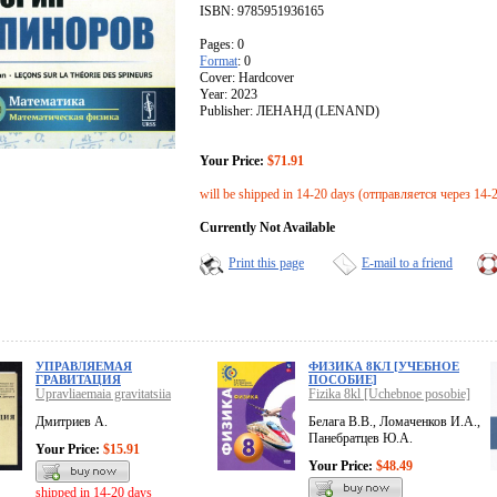
ISBN: 9785951936165
Pages: 0
Format
: 0
Cover: Hardcover
Year: 2023
Publisher: ЛЕНАНД (LENAND)
Your Price:
$71.91
will be shipped in 14-20 days (отправляется через 14-
Currently Not Available
Print this page
E-mail to a friend
УПРАВЛЯЕМАЯ
ФИЗИКА 8КЛ [УЧЕБНОЕ
ГРАВИТАЦИЯ
ПОСОБИЕ]
Upravliaemaia gravitatsiia
Fizika 8kl [Uchebnoe posobie]
Дмитриев А.
Белага В.В., Ломаченков И.А.,
Панебратцев Ю.А.
Your Price:
$15.91
Your Price:
$48.49
shipped in 14-20 days