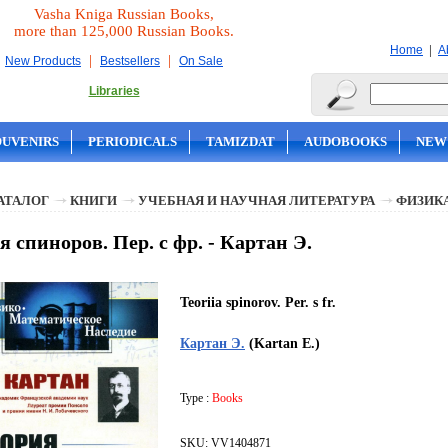
Vasha Kniga Russian Books,
more than 125,000 Russian Books.
|
Home
A
|
|
New Products
Bestsellers
On Sale
Libraries
OUVENIRS
PERIODICALS
TAMIZDAT
AUDOBOOKS
NEW
АТАЛОГ
КНИГИ
УЧЕБНАЯ И НАУЧНАЯ ЛИТЕРАТУРА
ФИЗИК
я спиноров. Пер. с фр. - Картан Э.
Teoriia spinorov. Per. s fr.
Картан Э.
(Kartan E.)
Type :
Books
SKU: VV1404871