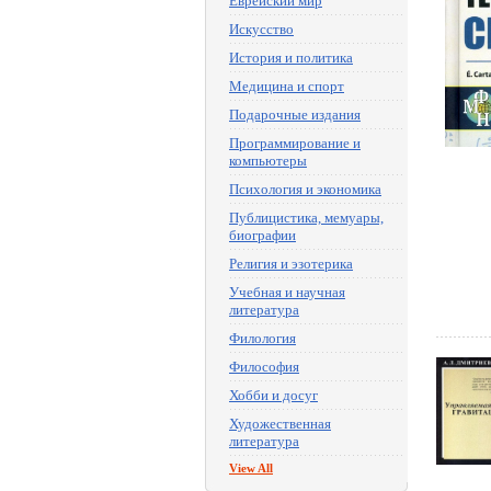
Еврейский мир
Искусство
История и политика
Медицина и спорт
Подарочные издания
Программирование и
компьютеры
Психология и экономика
Публицистика, мемуары,
биографии
Религия и эзотерика
Учебная и научная
литература
Филология
Философия
Хобби и досуг
Художественная
литература
View All