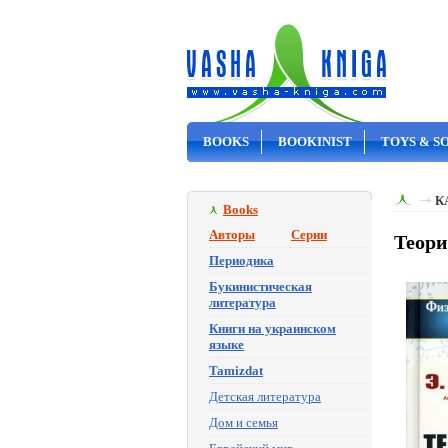
BOOKS
BOOKINIST
TOYS & S
ON SALE
К
Books
Авторы
Серии
Теори
Периодика
Букинистическая
литература
Книги на украинском
языке
Tamizdat
Детская литература
Дом и семья