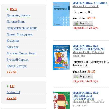
МАТЕМАТИКА: УЧЕБНИК
Matematika: Uchebnik
DVD
Омельченко В.П.
Детектив, Боевик
Your Price:
$52.10
Детское Кино
Документальное Кино
shipped in 14-20 days
Драма. Мелодрама
Классика
МАТЕМАТИКА 1КЛ
Комедия
[РАБОЧАЯ ТЕТРАДЬ] Ч3
Matematika 1kl [Rabochaia
Музыка. Опера. Балет
tetrad'] ch3
Русский Сериал
Гейдман Б.П., Мишарина И.Э
Зверева Е.А.
Юмор, Сатира
Your Price:
$14.35
View All
shipped in 14-20 days
CD
Audio CD
МАТЕМАТИКА 1КЛ
[ТЕТРАДЬ ДЛЯ
View All
ПРОВЕР.РАБОТ]
Matematika 1kl [Tetrad' dlia
prover.rabot]