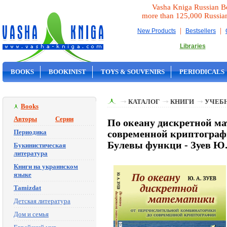
Vasha Kniga Russian B
more than 125,000 Russia
|
|
New Products
Bestsellers
Libraries
BOOKS
BOOKINIST
TOYS & SOUVENIRS
PERIODICALS
ON SALE
КАТАЛОГ
КНИГИ
УЧЕБН
Books
Авторы
Серии
По океану дискретной м
Периодика
современной криптограф
Булевы функци - Зуев Ю.
Букинистическая
литература
Книги на украинском
языке
Tamizdat
Детская литература
Дом и семья