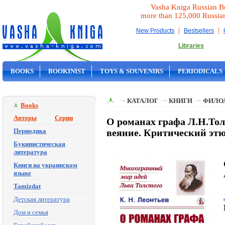
Vasha Kniga Russian B
more than 125,000 Russia
|
|
New Products
Bestsellers
Libraries
BOOKS
BOOKINIST
TOYS & SOUVENIRS
PERIODICALS
ON SALE
КАТАЛОГ
КНИГИ
ФИЛО
Books
Авторы
Серии
О романах графа Л.Н.Тол
Периодика
веяние. Критический эт
Букинистическая
литература
Книги на украинском
языке
Tamizdat
Детская литература
Дом и семья