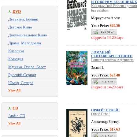
И ГОВОРИМ БЕЗ ОШИБОК
Kak pravil'no? Pishem i govor
bez oshibok
DVD
Меркурьева Алёна
Детектив, Боевик
Your Price:
$29.56
Детское Кино
Документальное Кино
shipped in 14-20 days
Драма. Мелодрама
Классика
ЛОМАНЫЙ
СЕНТАВО.АРГЕНТИНЕЦ
Комедия
Lomanyi sentavo.Argentinets
Музыка. Опера. Балет
Заспа П.
Русский Сериал
Your Price:
$23.48
Юмор, Сатира
shipped in 14-20 days
View All
CD
ОРФЕЙ! ОРФЕЙ!
Orfei! Orfei!
Audio CD
Александр Бренер
View All
Your Price:
$17.63