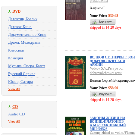
prestupleniia
Хафнер С.
DVD
Your Price:
$30.68
Детектив, Боевик
Детское Кино
shipped in 14-20 days
Документальное Кино
Драма. Мелодрама
Классика
ВОЛКОВ С.В..ПЕРВЫЕ БОИ
Комедия
ДОБРОВОЛЬЧЕСКОЙ
АРМИИ
Музыка. Опера. Балет
Volkov S.V..Pervye boi
dobrovol'cheskoi armii
Русский Сериал
Волков Сергей Владимирови
Юмор, Сатира
Your Price:
$58.90
View All
shipped in 14-20 days
CD
Audio CD
ЗАКОНЫ ЖИЗНИ НА
View All
ВОЙНЕ./ПЛАТОНОВ
А.М./2023/КНИЖНЫЙ
МИР/96523
Zakony zhizni na voine./Platon