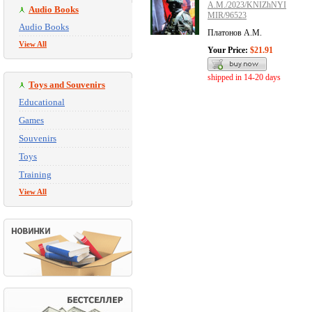
A.M./2023/KNIZhNYI
Audio Books
MIR/96523
Audio Books
Платонов А.М.
View All
Your Price:
$21.91
shipped in 14-20 days
Toys and Souvenirs
Educational
Games
Souvenirs
Toys
Training
View All