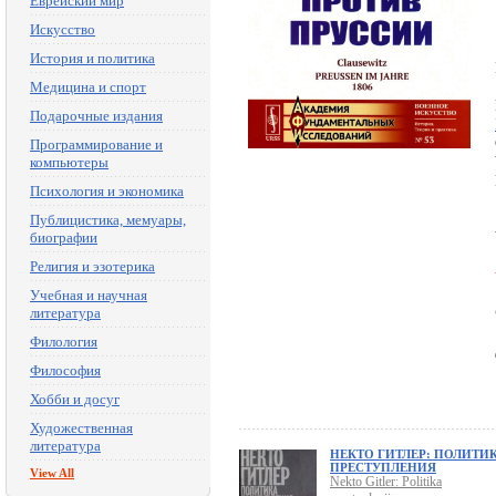
Еврейский мир
Искусство
История и политика
Медицина и спорт
Подарочные издания
Программирование и
компьютеры
Психология и экономика
Публицистика, мемуары,
биографии
Религия и эзотерика
Учебная и научная
литература
Филология
Философия
Хобби и досуг
Художественная
литература
НЕКТО ГИТЛЕР: ПОЛИТИ
ПРЕСТУПЛЕНИЯ
View All
Nekto Gitler: Politika