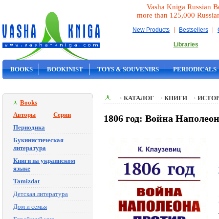
Vasha Kniga Russian B
more than 125,000 Russia
|
|
New Products
Bestsellers
Libraries
BOOKS
BOOKINIST
TOYS & SOUVENIRS
PERIODICALS
ON SALE
КАТАЛОГ
КНИГИ
ИСТОР
Books
Авторы
Серии
1806 год: Война Наполеон
Периодика
Букинистическая
литература
Книги на украинском
языке
Tamizdat
Детская литература
Дом и семья