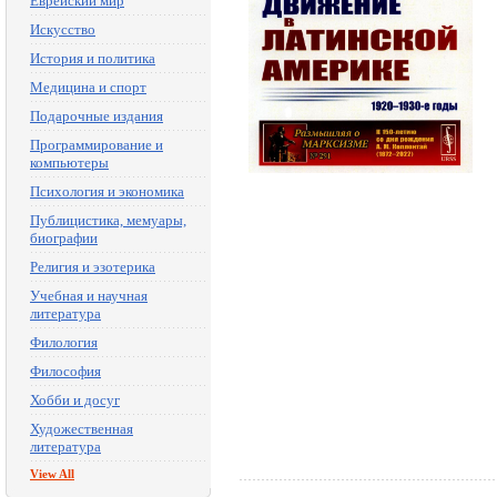
Еврейский мир
Искусство
История и политика
Медицина и спорт
Подарочные издания
Программирование и
компьютеры
Психология и экономика
Публицистика, мемуары,
биографии
Религия и эзотерика
Учебная и научная
литература
Филология
Философия
Хобби и досуг
Художественная
литература
View All