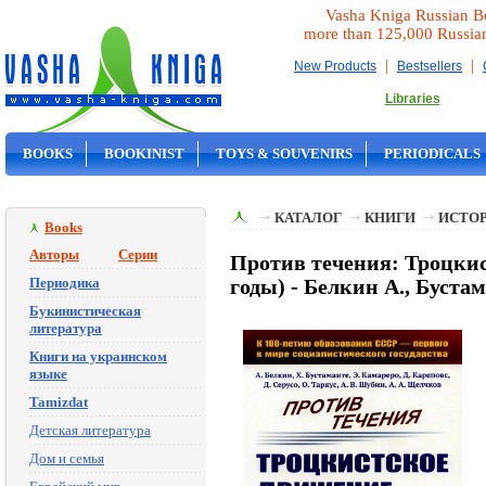
Vasha Kniga Russian B
more than 125,000 Russia
|
|
New Products
Bestsellers
Libraries
BOOKS
BOOKINIST
TOYS & SOUVENIRS
PERIODICALS
ON SALE
КАТАЛОГ
КНИГИ
ИСТОР
Books
Авторы
Серии
Против течения: Троцкис
Периодика
годы) - Белкин А., Бустам
Букинистическая
литература
Книги на украинском
языке
Tamizdat
Детская литература
Дом и семья