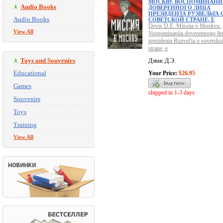
МОСКВУ. ВОСПОМИНАНИ
Audio Books
ДОВЕРЕННОГО ЛИЦА
ПРЕЗИДЕНТА РУЗВЕЛЬТА 
Audio Books
СОВЕТСКОЙ СТРАНЕ, Е
Devis D.E..Missiia v Moskvu.
View All
Vospominaniia doverennogo lit
prezidenta Ruzvel'ta o sovetsko
strane, e
Toys and Souvenirs
Дэвис Д.Э.
Educational
Your Price:
$26.95
Games
shipped in 1-3 days
Souvenirs
Toys
Training
View All