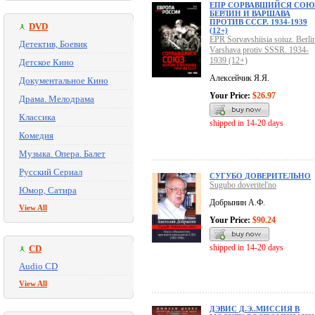
ЕПР СОРВАВШИЙСЯ СОЮ
БЕРЛИН И ВАРШАВА
ПРОТИВ СССР. 1934-1939
DVD
(12+)
EPR Sorvavshiisia soiuz. Berlin
Детектив, Боевик
Varshava protiv SSSR. 1934-
1939 (12+)
Детское Кино
Алексейчик Я.Я.
Документальное Кино
Your Price:
$26.97
Драма. Мелодрама
Классика
shipped in 14-20 days
Комедия
Музыка. Опера. Балет
Русский Сериал
СУГУБО ДОВЕРИТЕЛЬНО
Sugubo doveritel'no
Юмор, Сатира
Добрынин А.Ф.
View All
Your Price:
$90.24
shipped in 14-20 days
CD
Audio CD
View All
ДЭВИС Д.Э..МИССИЯ В