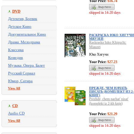
Your Price:
$16.74
DVD
shipped in 14-20 days
Детектив, Боевик
Детское Кино
Документальное Кино
РАСКРАСКА ЮКО ХИГУЧИ
МЯУЗЕЙ
Драма. Мелодрама
Raskraska Iuko Khiguchi.
Miauzei
Классика
Юко Хигучи
Комедия
Your Price:
$27.23
Музыка. Опера. Балет
Русский Сериал
shipped in 14-20 days
Юмор, Сатира
ПРЕЖДЕ, ЧЕМ НАЧАТЬ
View All
ПИСАТЬ (КОМПЛЕКТ ИЗ 2
КНИГ)
Prezhde, chem nachat' pisat'
(komplekt iz 2-kh knig)
CD
Audio CD
Your Price:
$21.29
View All
shipped in 14-20 days