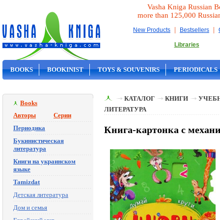
Vasha Kniga Russian B
more than 125,000 Russia
|
|
New Products
Bestsellers
Libraries
BOOKS
BOOKINIST
TOYS & SOUVENIRS
PERIODICALS
ON SALE
КАТАЛОГ
КНИГИ
УЧЕБН
Books
ЛИТЕРАТУРА
Авторы
Серии
Периодика
Книга-картонка с механ
Букинистическая
литература
Книги на украинском
языке
Tamizdat
Детская литература
Дом и семья