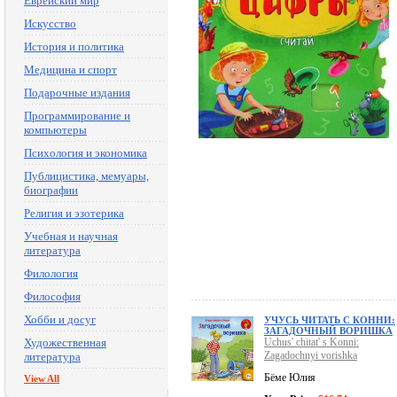
Еврейский мир
Искусство
История и политика
Медицина и спорт
Подарочные издания
Программирование и
компьютеры
Психология и экономика
Публицистика, мемуары,
биографии
Религия и эзотерика
Учебная и научная
литература
Филология
Философия
Хобби и досуг
УЧУСЬ ЧИТАТЬ С КОННИ:
ЗАГАДОЧНЫЙ ВОРИШКА
Художественная
Uchus' chitat' s Konni:
Zagadochnyi vorishka
литература
Бёме Юлия
View All