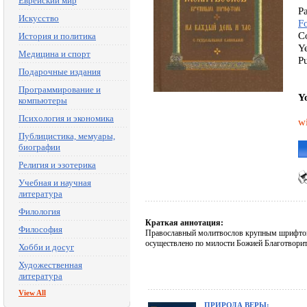
Еврейский мир
P
Искусство
F
C
История и политика
Y
Медицина и спорт
P
Подарочные издания
Программирование и
Y
компьютеры
Психология и экономика
w
Публицистика, мемуары,
биографии
Религия и эзотерика
Учебная и научная
литература
Филология
Краткая аннотация:
Философия
Православный молитвослов крупным шрифтом.
осуществлено по милости Божией Благотвори
Хобби и досуг
Художественная
литература
View All
ПРИРОДА ВЕРЫ: