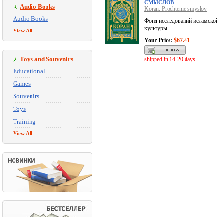
СМЫСЛОВ
Audio Books
Koran. Prochtenie smyslov
Audio Books
Фонд исследований исламско
культуры
View All
Your Price:
$67.41
Toys and Souvenirs
shipped in 14-20 days
Educational
Games
Souvenirs
Toys
Training
View All