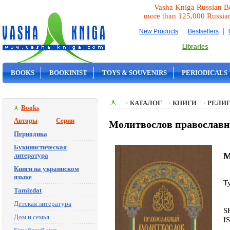
Vasha Kniga Russian B
more than 125,000 Russia
|
|
New Products
Bestsellers
Libraries
BOOKS
BOOKINIST
TOYS & SOUVENIRS
PERIODICALS
ON SALE
КАТАЛОГ
КНИГИ
РЕЛИГ
Books
Авторы
Серии
Молитвослов православн
Периодика
Букинистическая
M
литература
Книги на украинском
языке
T
Tamizdat
Детская литература
S
Дом и семья
I