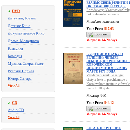
ВЗАИМОСВЯЗЬ РЕЛИГИИ 
ОКРУЖАЮЩЕЙ СРЕДЫ
Priroda very: Vzaimosviaz' relig
DVD
i okruzhaiushchei sredy
Детектив, Боевик
Михайлов Константин
Детское Кино
Your Price:
$17.63
Документальное Кино
shipped in 14-20 days
Драма. Мелодрама
Классика
ВВЕДЕНИЕ В НАУКУ О
Комедия
РЕЛИГИИ: ЧЕТЫРЕ
ЛЕКЦИИ, ПРОЧИТАННЫЕ
Музыка. Опера. Балет
КОРОЛЕВСКОМ
ИНСТИТУТЕ В ФЕВРАЛЕ-
Русский Сериал
МАРТЕ 1870 ГОДА
Vvedenie v nauku o religii:
Юмор, Сатира
chetyre lektsii, prochitannye v
Korolevskom institute v fevrale
View All
marte 1870 goda
Мюллер Ф.М.
CD
Your Price:
$44.12
Audio CD
shipped in 14-20 days
View All
КОРАН. ПРОЧТЕНИЕ