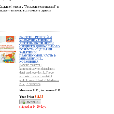
быденной жизни", "Толкование сновидений" и
 и дарят читателю возможность оценить
РАЗВИТИЕ РЕЧЕВОЙ И
КОММУНИКАТИВНОЙ
ДЕЯТЕЛЬНОСТИ ДЕТЕЙ
СРЕДНЕГО ДОШКОЛЬНОГО
ВОЗРАСТА. СЦЕНАРИЙ
ЗАНЯТИЙ И
ПРАКТИКУМОВ. ЧАСТЬ 2/
МИКЛЯЕВА Н.В.,
КОРЖЕВИНА
Razvitie rechevoi i
kommunikativnoi deiatel'nosti
detei srednego doshkol'nogo
vozrasta. Stsenarii zaniatii i
praktikumov. Chast' 2/ Mikliaeva
N.V., Korzhevina
Микляева Н.В., Коржевина В.В
Your Price:
$11.35
shipped in 14-20 days