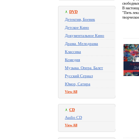
свободных
В настоящ
DVD
"Пять лек
творческое
Детектив, Боевик
Детское Кино
Документальное Кино
Драма. Мелодрама
Классика
Комедия
Музыка. Опера. Балет
Русский Сериал
Юмор, Сатира
View All
CD
Audio CD
View All