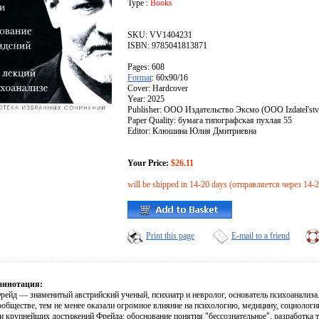
Type :
Books
SKU: VV1404231
ISBN: 9785041813871
Pages: 608
Format
: 60x90/16
Cover: Hardcover
Year: 2025
Publisher: ООО Издательство Эксмо (OOO Izdatel'st
Paper Quality: бумага типографская пухлая 55
Editor: Клюшина Юлия Дмитриевна
Your Price:
$26.11
will be shipped in 14-20 days (отправляется через 14-
Print this page
E-mail to a friend
аннотация:
рейд — знаменитый австрийский ученый, психиатр и невролог, основатель психоанализа.
ообществе, тем не менее оказали огромное влияние на психологию, медицину, социолог
и крупнейших достижений Фрейда: обоснование понятия "бессознательное", разработка т