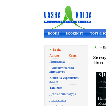
BOOKS
BOOKINIST
TOYS & S
ON SALE
К
Books
Авторы
Серии
Зигму
Периодика
Пять 
Букинистическая
литература
Книги на украинском
языке
Tamizdat
Детская литература
Дом и семья