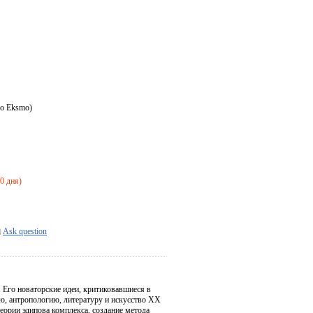
vo Eksmo)
20 дня)
Ask question
 Его новаторские идеи, критиковавшиеся в
ию, антропологию, литературу и искусство XX
еории эдипова комплекса, создание метода