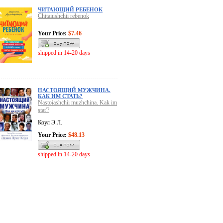
ЧИТАЮЩИЙ РЕБЕНОК
Chitaiushchii rebenok
Your Price:
$7.46
shipped in 14-20 days
НАСТОЯЩИЙ МУЖЧИНА.
КАК ИМ СТАТЬ?
Nastoiashchii muzhchina. Kak im
stat'?
Коул Э.Л.
Your Price:
$48.13
shipped in 14-20 days