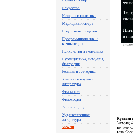
Еврейский мир
Искусство
История и политика
Медицина и спорт
Подарочные издания
Программирование и
компьютеры
Психология и экономика
Публицистика, мемуары,
биографии
Религия и эзотерика
Учебная и научная
литература
Филология
Философия
Хобби и досуг
Художественная
Краткая 
литература
Зигмунд Ф
View All
научном с
века. Сред