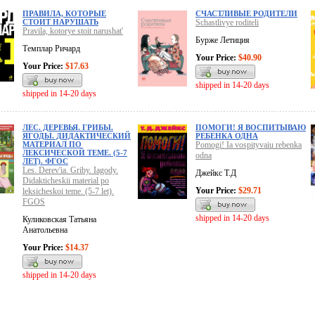
ПРАВИЛА, КОТОРЫЕ
СЧАСТЛИВЫЕ РОДИТЕЛИ
СТОИТ НАРУШАТЬ
Schastlivye roditeli
Pravila, kotorye stoit narushat'
Бурже Летиция
Темплар Ричард
Your Price:
$40.90
Your Price:
$17.63
shipped in 14-20 days
shipped in 14-20 days
ЛЕС. ДЕРЕВЬЯ. ГРИБЫ.
ПОМОГИ! Я ВОСПИТЫВАЮ
ЯГОДЫ. ДИДАКТИЧЕСКИЙ
РЕБЕНКА ОДНА
МАТЕРИАЛ ПО
Pomogi! Ia vospityvaiu rebenka
ЛЕКСИЧЕСКОЙ ТЕМЕ. (5-7
odna
ЛЕТ). ФГОС
Les. Derev'ia. Griby. Iagody.
Джейкс Т.Д
Didakticheskii material po
Your Price:
$29.71
leksicheskoi teme. (5-7 let).
FGOS
shipped in 14-20 days
Куликовская Татьяна
Анатольевна
Your Price:
$14.37
shipped in 14-20 days