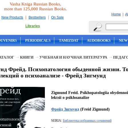
Vasha Kniga Russian Books,
more than 125,000 Russian Books.
|
Home
A
|
|
New Products
Bestsellers
On Sale
Libraries
OUVENIRS
PERIODICALS
TAMIZDAT
AUDOBOOKS
NEW
АТАЛОГ
КНИГИ
УЧЕБНАЯ И НАУЧНАЯ ЛИТЕРАТУРА
ПЕДАГ
нд Фрейд. Психопатология обыденной жизни. Т
лекций о психоанализе - Фрейд Зигмунд
Zigmund Freid. Psikhopatologiia obydennoi z
lektsii o psikhoanalize
Фрейд Зигмунд
(Freid Zigmund)
SERIA:
Библиотека избранных сочинений