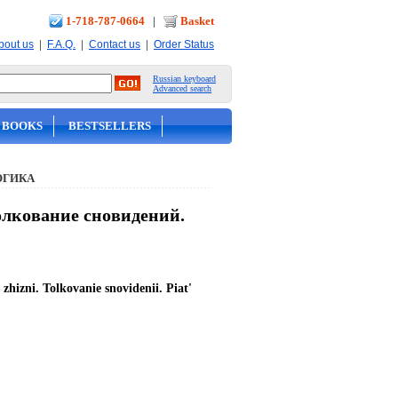
1-718-787-0664
|
Basket
|
|
|
bout us
F.A.Q.
Contact us
Order Status
Russian keyboard
Advanced search
 BOOKS
BESTSELLERS
ОГИКА
олкование сновидений.
hizni. Tolkovanie snovidenii. Piat'