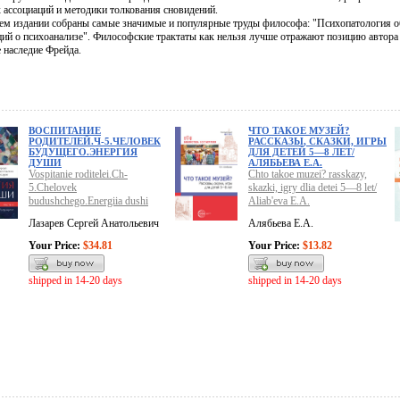
 ассоциаций и методики толкования сновидений.
ем издании собраны самые значимые и популярные труды философа: "Психопатология о
ций о психоанализе". Философские трактаты как нельзя лучше отражают позицию автора
 наследие Фрейда.
ВОСПИТАНИЕ
ЧТО ТАКОЕ МУЗЕЙ?
РОДИТЕЛЕЙ.Ч-5.ЧЕЛОВЕК
РАССКАЗЫ, СКАЗКИ, ИГРЫ
БУДУЩЕГО.ЭНЕРГИЯ
ДЛЯ ДЕТЕЙ 5—8 ЛЕТ/
ДУШИ
АЛЯБЬЕВА Е.А.
Vospitanie roditelei.Ch-
Chto takoe muzei? rasskazy,
5.Chelovek
skazki, igry dlia detei 5—8 let/
budushchego.Energiia dushi
Aliab'eva E.A.
Лазарев Сергей Анатольевич
Алябьева Е.А.
Your Price:
$34.81
Your Price:
$13.82
shipped in 14-20 days
shipped in 14-20 days