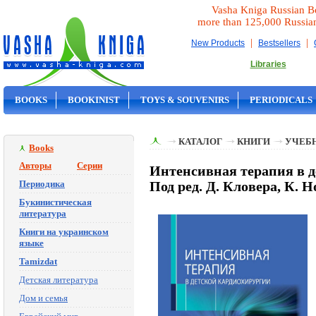
Vasha Kniga Russian B
more than 125,000 Russia
|
|
New Products
Bestsellers
Libraries
BOOKS
BOOKINIST
TOYS & SOUVENIRS
PERIODICALS
ON SALE
КАТАЛОГ
КНИГИ
УЧЕБН
Books
Авторы
Серии
Интенсивная терапия в д
Периодика
Под ред. Д. Кловера, К. Н
Букинистическая
литература
Книги на украинском
языке
Tamizdat
Детская литература
Дом и семья