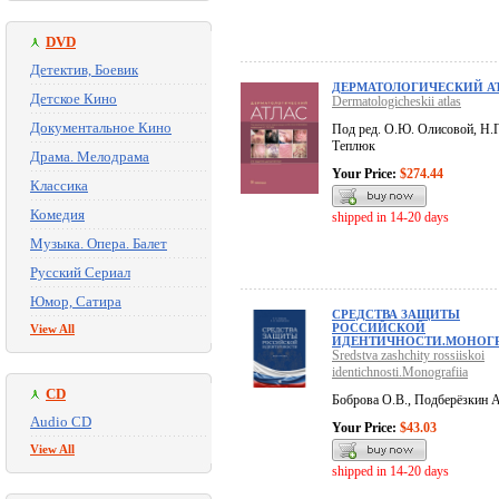
DVD
Детектив, Боевик
ДЕРМАТОЛОГИЧЕСКИЙ А
Детское Кино
Dermatologicheskii atlas
Документальное Кино
Под ред. О.Ю. Олисовой, Н.
Теплюк
Драма. Мелодрама
Your Price:
$274.44
Классика
Комедия
shipped in 14-20 days
Музыка. Опера. Балет
Русский Сериал
Юмор, Сатира
СРЕДСТВА ЗАЩИТЫ
РОССИЙСКОЙ
View All
ИДЕНТИЧНОСТИ.МОНОГ
Sredstva zashchity rossiiskoi
identichnosti.Monografiia
CD
Боброва О.В., Подберёзкин 
Audio CD
Your Price:
$43.03
View All
shipped in 14-20 days