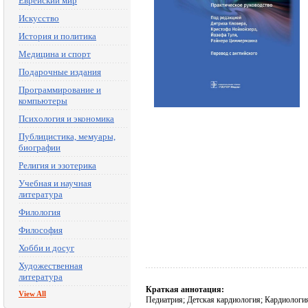
Еврейский мир
Искусство
История и политика
Медицина и спорт
Подарочные издания
Программирование и
компьютеры
Психология и экономика
Публицистика, мемуары,
биографии
Религия и эзотерика
Учебная и научная
литература
Филология
Философия
Хобби и досуг
Художественная
литература
Краткая аннотация:
View All
Педиатрия; Детская кардиология; Кардиологи