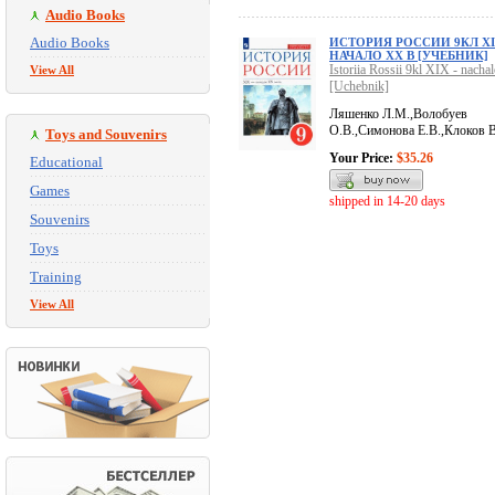
Audio Books
Audio Books
ИСТОРИЯ РОССИИ 9КЛ XI
НАЧАЛО XX В [УЧЕБНИК]
Istoriia Rossii 9kl XIX - nach
View All
[Uchebnik]
Ляшенко Л.М.,Волобуев
О.В.,Симонова Е.В.,Клоков В
Toys and Souvenirs
Your Price:
$35.26
Educational
Games
shipped in 14-20 days
Souvenirs
Toys
Training
View All