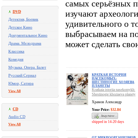
самых серьёзных п
изучают археологи
DVD
Детектив, Боевик
удивительного о т
Детское Кино
выбрасываем на по
Документальное Кино
может сделать сво
Драма. Мелодрама
Классика
Комедия
Музыка. Опера. Балет
КРАТКАЯ ИСТОРИЯ
Русский Сериал
НАСЕКОМЫХ:
ШЕСТИНОГИЕ ХОЗЯЕВА
Юмор, Сатира
ПЛАНЕТЫ
Kratkaia istoriia nasekomykh:
View All
Shestinogie khoziaeva planety
Храмов Александр
CD
Your Price:
$32.84
Audio CD
shipped in 14-20 days
View All
ОТ МИКРООРГАНИЗМОВ