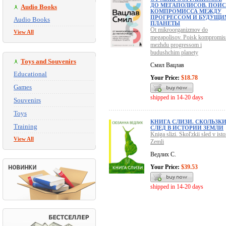
ДО МЕГАПОЛИСОВ. ПОИ
Audio Books
КОМПРОМИССА МЕЖДУ
ПРОГРЕССОМ И БУДУЩИ
Audio Books
ПЛАНЕТЫ
Ot mikroorganizmov do
View All
megapolisov. Poisk kompromis
mezhdu progressom i
budushchim planety
Toys and Souvenirs
Смил Вацлав
Educational
Your Price:
$18.78
Games
shipped in 14-20 days
Souvenirs
Toys
КНИГА СЛИЗИ. СКОЛЬЗК
Training
СЛЕД В ИСТОРИИ ЗЕМЛИ
Kniga slizi. Skol'zkii sled v isto
View All
Zemli
Ведлих С.
Your Price:
$39.53
shipped in 14-20 days