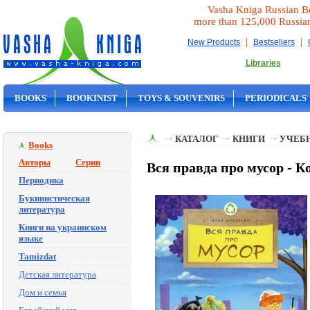
Vasha Kniga Russian B
more than 125,000 Russia
|
|
New Products
Bestsellers
Libraries
BOOKS
BOOKINIST
TOYS & SOUVENIRS
PERIODICALS
ON SALE
КАТАЛОГ
КНИГИ
УЧЕБН
Books
Авторы
Серии
Вся правда про мусор - 
Периодика
Букинистическая
литература
Книги на украинском
языке
Tamizdat
Детская литература
Дом и семья