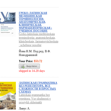
ГРЕКО-ЛАТИНСКАЯ
МЕДИЦИНСКАЯ
ТЕРМИНОЛОГИЯ:
АНАТОМИЧЕСКАЯ,
КЛИНИЧЕСКАЯ,
ФАРМАЦЕВТИЧЕСКАЯ :
УЧЕБНОЕ ПОСОБИЕ
Greko-latinskaia meditsinskaia
terminologiia: anatomicheskaia,
klinicheskaia, farmatsevticheskaia
: uchebnoe posobie
Йова Н.М. Под ред. В.Ф.
Новодрановой
Your Price:
$53.72
shipped in 14-20 days
ЛАТИНСКАЯ ГРАММАТИКА
БЕЗ РЕПЕТИТОРА. ВСЕ
СЛОЖНОСТИ В ПРОСТЫХ
СХЕМАХ
Latinskaia grammatika bez
repetitora. Vse slozhnosti v
prostykh skhemakh
Линус А.