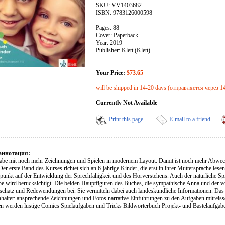
SKU: VV1403682
ISBN: 9783126000598
Pages: 88
Cover: Paperback
Year: 2019
Publisher: Klett (Klett)
Your Price:
$73.65
will be shipped in 14-20 days (отправляется через 1
Currently Not Available
Print this page
E-mail to a friend
аннотация:
be mit noch mehr Zeichnungen und Spielen in modernem Layout: Damit ist noch mehr Abwechsl
 Der erste Band des Kurses richtet sich an 6-jahrige Kinder, die erst in ihrer Muttersprache lese
punkt auf der Entwicklung der Sprechfahigkeit und des Horverstehens. Auch der naturliche S
pe wird berucksichtigt. Die beiden Hauptfiguren des Buches, die sympathische Anna und der v
chatz und Redewendungen bei. Sie vermitteln dabei auch landeskundliche Informationen. Das
nhaltet: ansprechende Zeichnungen und Fotos narrative Einfuhrungen zu den Aufgaben mitreiss
n werden lustige Comics Spielaufgaben und Tricks Bildworterbuch Projekt- und Bastelaufgaben