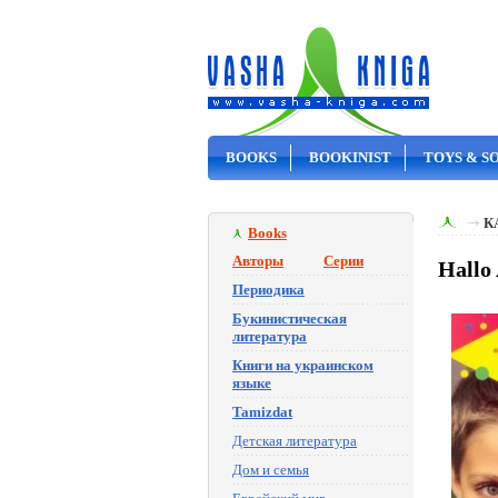
BOOKS
BOOKINIST
TOYS & S
ON SALE
К
Books
Авторы
Серии
Hallo
Периодика
Букинистическая
литература
Книги на украинском
языке
Tamizdat
Детская литература
Дом и семья