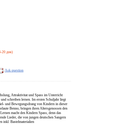
4-20 дня)
Ask question
ung, Attraktivitat und Spass im Unterricht
n und schreiben lernen. Im ersten Schuljahr liegt
piel- und Bewegungsdrang von Kindern in dieser
orlaute Benno, bringen ihren Altersgenossen den
 Lernen macht den Kindern Spass, denn das
ende Lieder, die von jungen deutschen Sangern
 inkl. Bastelmaterialien