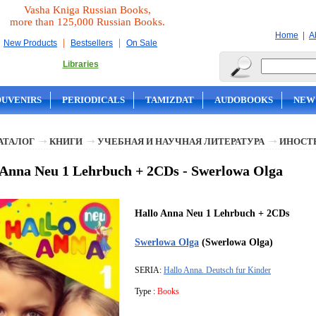
Vasha Kniga Russian Books,
more than 125,000 Russian Books.
|
Home
A
|
|
New Products
Bestsellers
On Sale
Libraries
OUVENIRS
PERIODICALS
TAMIZDAT
AUDOBOOKS
NEW
АТАЛОГ
КНИГИ
УЧЕБНАЯ И НАУЧНАЯ ЛИТЕРАТУРА
ИНОСТ
 Anna Neu 1 Lehrbuch + 2CDs - Swerlowa Olga
Hallo Anna Neu 1 Lehrbuch + 2CDs
Swerlowa Olga
(Swerlowa Olga)
SERIA:
Hallo Anna. Deutsch fur Kinder
Type :
Books