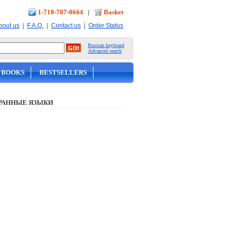
1-718-787-0664
|
Basket
|
|
|
bout us
F.A.Q.
Contact us
Order Status
Russian keyboard
Advanced search
 BOOKS
BESTSELLERS
РАННЫЕ ЯЗЫКИ