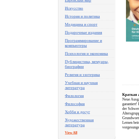
Еврейский мир
Искусство
История и политика
Медицина и спорт
Подарочные издания
Программирование и
компьютеры
Психология и экономика
Публицистика, мемуары,
биографии
Религия и эзотерика
Учебная и научная
литература
Краткая 
Филология
Neue Ausga
Философия
garantiert!
der Schwer
Хобби и досуг
Altersgrup
Grundworts
Художественная
Lernen bei
литература
vorgesunge
View All