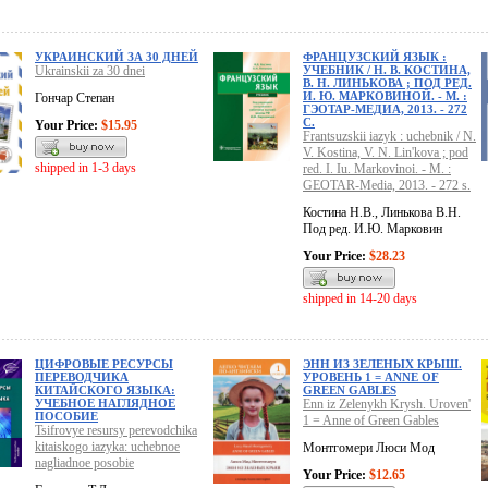
УКРАИНСКИЙ ЗА 30 ДНЕЙ
ФРАНЦУЗСКИЙ ЯЗЫК :
Ukrainskii za 30 dnei
УЧЕБНИК / Н. В. КОСТИНА,
В. Н. ЛИНЬКОВА ; ПОД РЕД.
И. Ю. МАРКОВИНОЙ. - М. :
Гончар Степан
ГЭОТАР-МЕДИА, 2013. - 272
С.
Your Price:
$15.95
Frantsuzskii iazyk : uchebnik / N.
V. Kostina, V. N. Lin'kova ; pod
shipped in 1-3 days
red. I. Iu. Markovinoi. - M. :
GEOTAR-Media, 2013. - 272 s.
Костина Н.В., Линькова В.Н.
Под ред. И.Ю. Марковин
Your Price:
$28.23
shipped in 14-20 days
ЦИФРОВЫЕ РЕСУРСЫ
ЭНН ИЗ ЗЕЛЕНЫХ КРЫШ.
ПЕРЕВОДЧИКА
УРОВЕНЬ 1 = ANNE OF
КИТАЙСКОГО ЯЗЫКА:
GREEN GABLES
УЧЕБНОЕ НАГЛЯДНОЕ
Enn iz Zelenykh Krysh. Uroven'
ПОСОБИЕ
1 = Anne of Green Gables
Tsifrovye resursy perevodchika
kitaiskogo iazyka: uchebnoe
Монтгомери Люси Мод
nagliadnoe posobie
Your Price:
$12.65