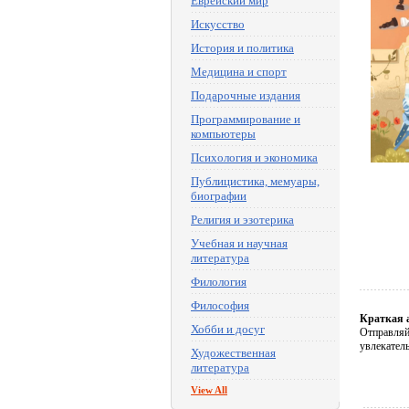
Еврейский мир
Искусство
История и политика
Медицина и спорт
Подарочные издания
Программирование и
компьютеры
Психология и экономика
Публицистика, мемуары,
биографии
Религия и эзотерика
Учебная и научная
литература
Филология
Философия
Краткая 
Хобби и досуг
Отправляй
увлекатель
Художественная
литература
View All