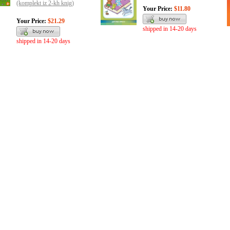
(komplekt iz 2-kh knig)
Your Price:
$11.80
Your Price:
$21.29
shipped in 14-20 days
shipped in 14-20 days