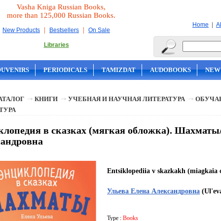
Vasha Kniga Russian Books,
more than 125,000 Russian Books.
|
Home
A
|
|
New Products
Bestsellers
On Sale
Libraries
OUVENIRS
PERIODICALS
TAMIZDAT
AUDOBOOKS
NEW
АТАЛОГ
КНИГИ
УЧЕБНАЯ И НАУЧНАЯ ЛИТЕРАТУРА
ОБУЧА
ТУРА
лопедия в сказках (мягкая обложка). Шахматы/
сандровна
Entsiklopediia v skazkakh (miagkaia
Ульева Елена Александровна
(Ul'ev
Type :
Books