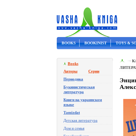
BOOKS
BOOKINIST
TOYS & S
ON SALE
К
Books
ЛИТЕРА
Авторы
Серии
Периодика
Энцик
Алек
Букинистическая
литература
Книги на украинском
языке
Tamizdat
Детская литература
Дом и семья