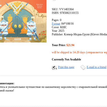
SKU: VV1403364
ISBN: 9785002110155
Pages: 0
Format
: 84*108/16
Cover: КШС
Year: 2025
Publisher: Клевер-Медиа-Групп (Klever-Medi
Your Price:
$21.94
will be shipped in 14-20 days (отправляется че
Currently Not Available
Print this page
E-mail to a friend
аннотация:
тесь в увлекательное путешествие по шахматному королевству с очаровательной пешкой
ной сказки!