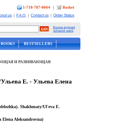
1-718-787-0664
|
Basket
|
|
|
bout us
F.A.Q.
Contact us
Order Status
Russian keyboard
Advanced search
 BOOKS
BESTSELLERS
ЮЩАЯ И РАЗВИВАЮЩАЯ
Ульева Е. - Ульева Елена
 oblozhka). Shakhmaty/Ul'eva E.
a Elena Aleksandrovna)