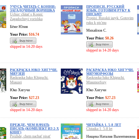
УЧУСЬ ЧИТАТЬ С КОННИ:
ПРОПИСИ. РУССКИЙ
ЗАГАДОЧНЫЙ ВОРИШКА
ЯЗЫК. ГОТОВИМ РУКУ К
Uchus' chitat' s Konni:
ПИСЬМУ
Propisi. Russkii iazyk. Gotovim
Zagadochnyi vorishka
ruku k pis'mu
Бёме Юлия
Михайлов С.
Your Price:
$16.74
Your Price:
$8.26
shipped in 14-20 days
shipped in 14-20 days
РАСКРАСКА ЮКО ХИГУЧИ.
РАСКРАСКА ЮКО ХИГУЧИ.
МЯУЗЕЙ
МЯУМОРФОЗЫ
Raskraska Iuko Khiguchi.
Raskraska Iuko Khiguchi.
Miauzei
Miaumorfozy
Юко Хигучи
Юко Хигучи
Your Price:
$27.23
Your Price:
$27.23
shipped in 14-20 days
shipped in 14-20 days
ПРЕЖДЕ, ЧЕМ НАЧАТЬ
ЧИТАЙКА 1. 5-8 ЛЕТ
ПИСАТЬ (КОМПЛЕКТ ИЗ 2-Х
Chitaika 1. 5-8 let
КНИГ)
Prezhde, chem nachat' pisat'
Нищева Наталия Валентиновна