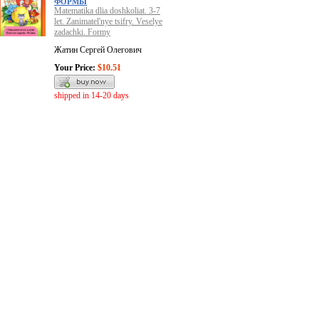
ФОРМЫ
Matematika dlia doshkoliat. 3-7
let. Zanimatel'nye tsifry. Veselye
zadachki. Formy
Жатин Сергей Олегович
Your Price:
$10.51
shipped in 14-20 days