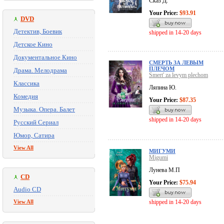
Сказ Д.
Your Price:
$93.91
DVD
Детектив, Боевик
shipped in 14-20 days
Детское Кино
Документальное Кино
СМЕРТЬ ЗА ЛЕВЫМ
ПЛЕЧОМ
Драма. Мелодрама
Smert' za levym plechom
Классика
Ляпина Ю.
Комедия
Your Price:
$87.35
Музыка. Опера. Балет
shipped in 14-20 days
Русский Сериал
Юмор, Сатира
View All
МИГУМИ
Migumi
Лунева М.П
CD
Your Price:
$75.94
Audio CD
View All
shipped in 14-20 days