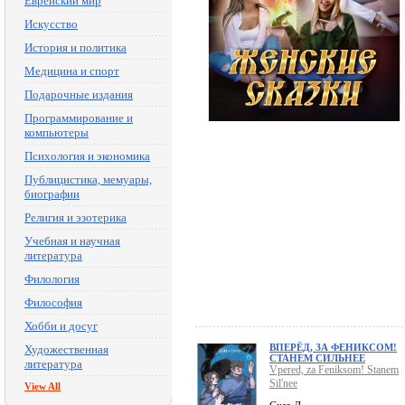
Еврейский мир
Искусство
История и политика
Медицина и спорт
Подарочные издания
Программирование и
компьютеры
Психология и экономика
Публицистика, мемуары,
биографии
Религия и эзотерика
Учебная и научная
литература
Филология
Философия
Хобби и досуг
ВПЕРЁД, ЗА ФЕНИКСОМ!
Художественная
СТАНЕМ СИЛЬНЕЕ
литература
Vpered, za Feniksom! Stanem
Sil'nee
View All