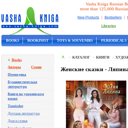
Vasha Kniga Russian B
more than 125,000 Russia
|
|
New Products
Bestsellers
Libraries
BOOKS
BOOKINIST
TOYS & SOUVENIRS
PERIODICALS
ON SALE
КАТАЛОГ
КНИГИ
ХУДО
Books
Авторы
Серии
Женские сказки - Ляпин
Периодика
Букинистическая
литература
Книги на украинском
языке
Tamizdat
Детская литература
Дом и семья