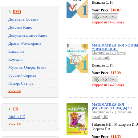
Волкова С. И.
Your Price:
$16.07
DVD
Детектив, Боевик
shipped in 14-20 days
Детское Кино
Документальное Кино
Драма. Мелодрама
МАТЕМАТИКА 1КЛ УСТН
УПРАЖНЕНИЯ
Классика
Matematika 1kl Ustnye
uprazhneniia
Комедия
Волкова С. И.
Музыка. Опера. Балет
Your Price:
$17.39
Русский Сериал
Юмор, Сатира
shipped in 14-20 days
View All
МАТЕМАТИКА 1КЛ
[РАБОЧАЯ ТЕТРАДЬ] Ч2
CD
Matematika 1kl [Rabochaia
Audio CD
tetrad'] ch2
View All
Гейдман Б.П., Мишарина И.Э
Зверева Е.А.
Your Price:
$14.35