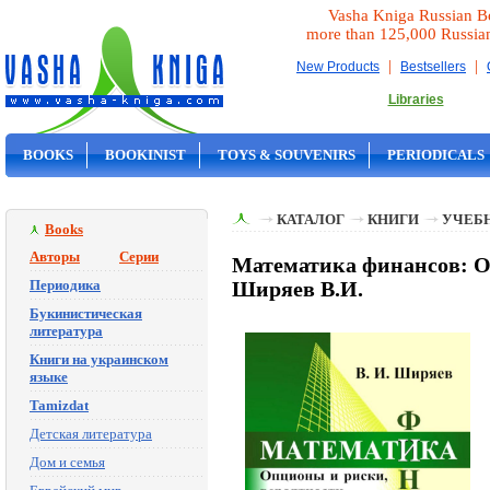
Vasha Kniga Russian B
more than 125,000 Russia
|
|
New Products
Bestsellers
Libraries
BOOKS
BOOKINIST
TOYS & SOUVENIRS
PERIODICALS
ON SALE
КАТАЛОГ
КНИГИ
УЧЕБН
Books
Авторы
Серии
Математика финансов: Оп
Периодика
Ширяев В.И.
Букинистическая
литература
Книги на украинском
языке
Tamizdat
Детская литература
Дом и семья