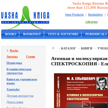
Vasha Kniga Russian B
more than 125,000 Russia
|
|
New Products
Bestsellers
Libraries
BOOKS
BOOKINIST
TOYS & SOUVENIRS
PERIODICALS
ON SALE
КАТАЛОГ
КНИГИ
УЧЕБН
Books
Авторы
Серии
Атомная и молекулярна
Периодика
СПЕКТРОСКОПИЯ - Ель
Букинистическая
литература
Книги на украинском
языке
Tamizdat
Детская литература
Дом и семья