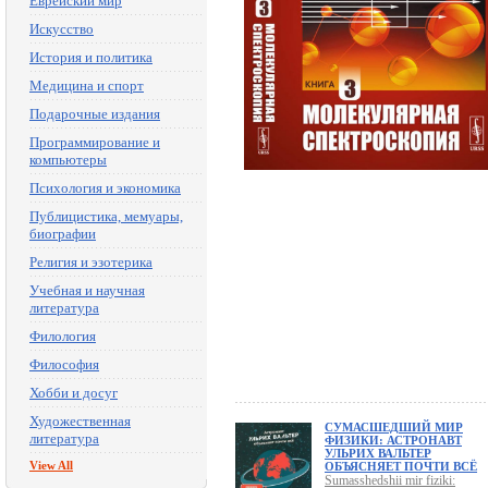
Еврейский мир
Искусство
История и политика
Медицина и спорт
Подарочные издания
Программирование и
компьютеры
Психология и экономика
Публицистика, мемуары,
биографии
Религия и эзотерика
Учебная и научная
литература
Филология
Философия
Хобби и досуг
Художественная
СУМАСШЕДШИЙ МИР
литература
ФИЗИКИ: АСТРОНАВТ
УЛЬРИХ ВАЛЬТЕР
View All
ОБЪЯСНЯЕТ ПОЧТИ ВСЁ
Sumasshedshii mir fiziki: