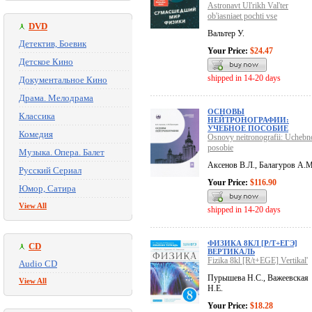
Astronavt Ul'rikh Val'ter
ob'iasniaet pochti vse
DVD
Вальтер У.
Детектив, Боевик
Your Price:
$24.47
Детское Кино
shipped in 14-20 days
Документальное Кино
Драма. Мелодрама
ОСНОВЫ
Классика
НЕЙТРОНОГРАФИИ:
УЧЕБНОЕ ПОСОБИЕ
Комедия
Osnovy neitronografii: Uchebn
posobie
Музыка. Опера. Балет
Аксенов В.Л., Балагуров А.М
Русский Сериал
Your Price:
$116.90
Юмор, Сатира
View All
shipped in 14-20 days
ФИЗИКА 8КЛ [Р/Т+ЕГЭ]
CD
ВЕРТИКАЛЬ
Fizika 8kl [R/t+EGE] Vertikal'
Audio CD
Пурышева Н.С., Важеевская
View All
Н.Е.
Your Price:
$18.28