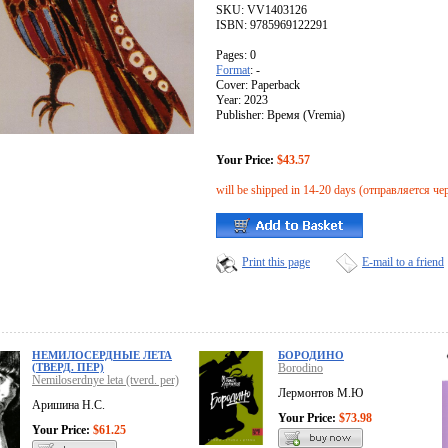
SKU: VV1403126
ISBN: 9785969122291
Pages: 0
Format
: -
Cover: Paperback
Year: 2023
Publisher: Время (Vremia)
Your Price:
$43.57
will be shipped in 14-20 days (отправляется че
Print this page
E-mail to a friend
НЕМИЛОСЕРДНЫЕ ЛЕТА
БОРОДИНО
(ТВЕРД. ПЕР)
Borodino
Nemiloserdnye leta (tverd. per)
Лермонтов М.Ю
Аришина Н.С.
Your Price:
$73.98
Your Price:
$61.25