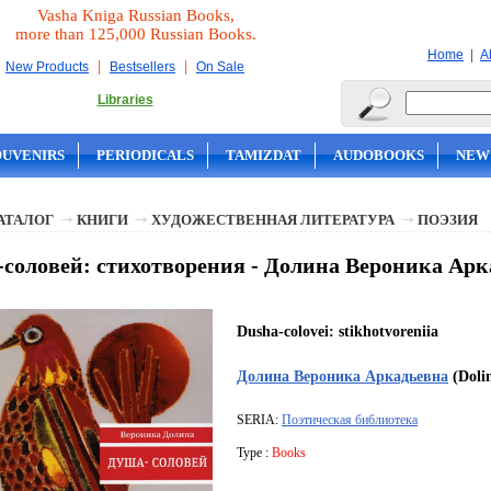
Vasha Kniga Russian Books,
more than 125,000 Russian Books.
|
Home
A
|
|
New Products
Bestsellers
On Sale
Libraries
OUVENIRS
PERIODICALS
TAMIZDAT
AUDOBOOKS
NEW
АТАЛОГ
КНИГИ
ХУДОЖЕСТВЕННАЯ ЛИТЕРАТУРА
ПОЭЗИЯ
cоловей: стихотворения - Долина Вероника Арк
Dusha-colovei: stikhotvoreniia
Долина Вероника Аркадьевна
(Doli
SERIA:
Поэтическая библиотека
Type :
Books