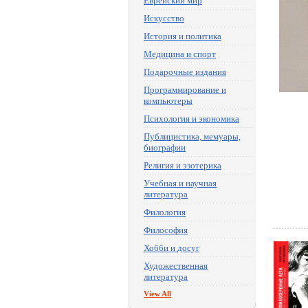
Еврейский мир
Искусство
История и политика
Медицина и спорт
Подарочные издания
Программирование и
компьютеры
Психология и экономика
Публицистика, мемуары,
биографии
Религия и эзотерика
Учебная и научная
литература
Филология
Философия
Хобби и досуг
Художественная
литература
View All