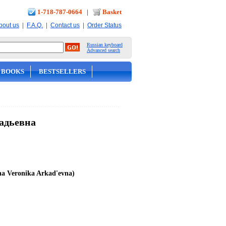
1-718-787-0664
|
Basket
|
|
|
bout us
F.A.Q.
Contact us
Order Status
Russian keyboard
Advanced search
 BOOKS
BESTSELLERS
адьевна
na Veronika Arkad'evna)