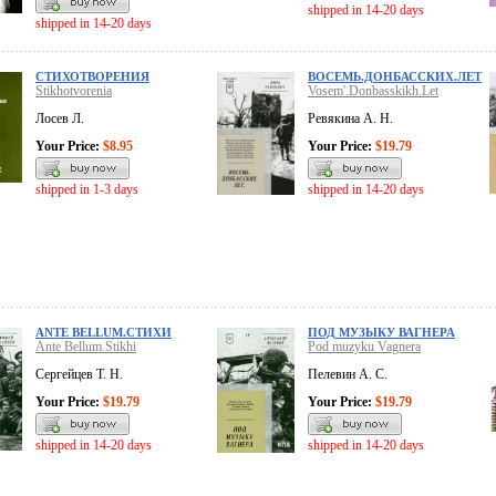
shipped in 14-20 days
shipped in 14-20 days
CТИХОТВОРЕНИЯ
ВОСЕМЬ.ДОНБАССКИХ.ЛЕТ
Stikhotvorenia
Vosem'.Donbasskikh.Let
Лосев Л.
Ревякина А. Н.
Your Price:
$8.95
Your Price:
$19.79
shipped in 1-3 days
shipped in 14-20 days
ANTE BELLUM.СТИХИ
ПОД МУЗЫКУ ВАГНЕРА
Ante Bellum.Stikhi
Pod muzyku Vagnera
Сергейцев Т. Н.
Пелевин А. С.
Your Price:
$19.79
Your Price:
$19.79
shipped in 14-20 days
shipped in 14-20 days