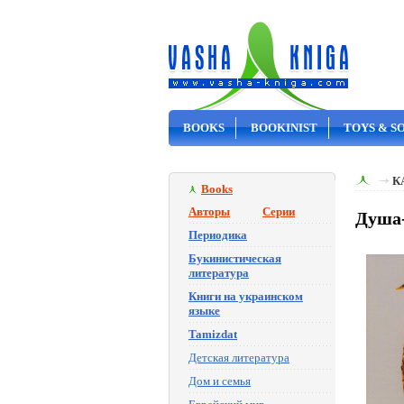
BOOKS
BOOKINIST
TOYS & S
ON SALE
К
Books
Авторы
Серии
Душа-
Периодика
Букинистическая
литература
Книги на украинском
языке
Tamizdat
Детская литература
Дом и семья