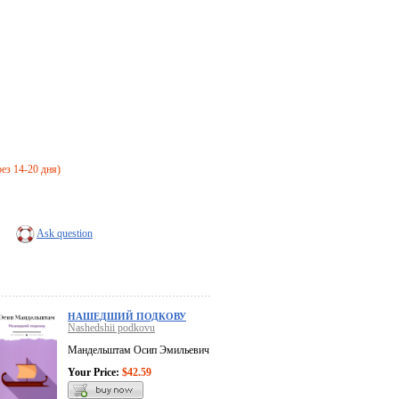
рез 14-20 дня)
Ask question
НАШЕДШИЙ ПОДКОВУ
Nashedshii podkovu
Мандельштам Осип Эмильевич
Your Price:
$42.59