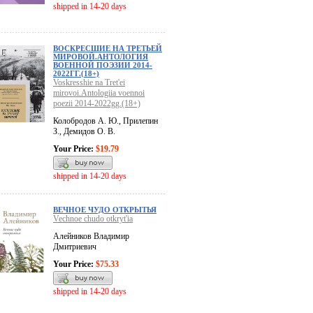
shipped in 14-20 days
ВОСКРЕСШИЕ НА ТРЕТЬЕЙ
МИРОВОЙ.АНТОЛОГИЯ
ВОЕННОЙ ПОЭЗИИ 2014-
2022ГГ.(18+)
Voskresshie na Tret'ei
mirovoi.Antologiia voennoi
poezii 2014-2022gg.(18+)
Колобродов А. Ю., Прилепин
З., Демидов О. В.
Your Price:
$19.79
shipped in 14-20 days
ВЕЧНОЕ ЧУДО ОТКРЫТЬЯ
Vechnoe chudo otkryt'ia
Алейников Владимир
Дмитриевич
Your Price:
$75.33
shipped in 14-20 days