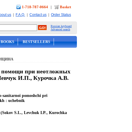
1-718-787-0664
|
Basket
|
|
|
bout us
F.A.Q.
Contact us
Order Status
Russian keyboard
Advanced search
 BOOKS
BESTSELLERS
ИЦИНА
й помощи при неотложных
Левчук И.П., Курочка А.В.
-sanitarnoi pomoshchi pri
akh : uchebnik
(Sokov S.L., Levchuk I.P., Kurochka