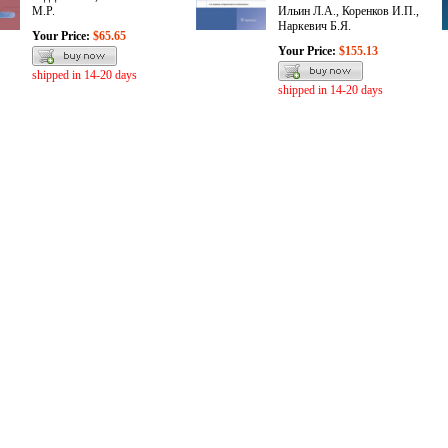
М.Р.
Ильин Л.А., Коренков И.П.,
Наркевич Б.Я.
Your Price:
$65.65
Your Price:
$155.13
shipped in 14-20 days
shipped in 14-20 days