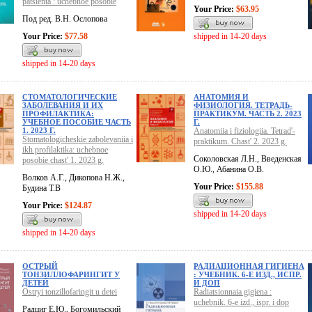
patsienta : uchebnoe posobie
Your Price:
$63.95
Под ред. В.Н. Ослопова
Your Price:
$77.58
shipped in 14-20 days
shipped in 14-20 days
СТОМАТОЛОГИЧЕСКИЕ
АНАТОМИЯ И
ЗАБОЛЕВАНИЯ И ИХ
ФИЗИОЛОГИЯ. ТЕТРАДЬ-
ПРОФИЛАКТИКА:
ПРАКТИКУМ. ЧАСТЬ 2. 2023
УЧЕБНОЕ ПОСОБИЕ ЧАСТЬ
Г.
1. 2023 Г.
Anatomiia i fiziologiia. Tetrad'-
Stomatologicheskie zabolevaniia i
praktikum. Chast' 2. 2023 g.
ikh profilaktika: uchebnoe
Соколовская Л.Н., Введенская
posobie chast' 1. 2023 g.
О.Ю., Абанина О.В.
Волков А.Г., Дикопова Н.Ж.,
Your Price:
$155.88
Будина Т.В
Your Price:
$124.87
shipped in 14-20 days
shipped in 14-20 days
ОСТРЫЙ
РАДИАЦИОННАЯ ГИГИЕНА
ТОНЗИЛЛОФАРИНГИТ У
: УЧЕБНИК. 6-Е ИЗД., ИСПР.
ДЕТЕЙ
И ДОП
Ostryi tonzillofaringit u detei
Radiatsionnaia gigiena :
uchebnik. 6-e izd., ispr. i dop
Радциг Е.Ю., Богомильский