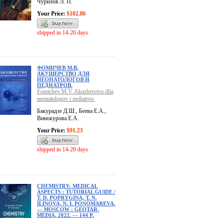
Чурилов Л. П.
Your Price:
$102.86
shipped in 14-20 days
ФОМИЧЕВ М.В.
АКУШЕРСТВО ДЛЯ
НЕОНАТОЛОГОВ И
ПЕДИАТРОВ.
Fomichev M.V. Akusherstvo dlia
neonatologov i pediatrov.
Бакурадзе Д.Ш., Беева Е.А.,
Винокурова Е.А.
Your Price:
$91.23
shipped in 14-20 days
CHEMISTRY: MEDICAL
ASPECTS : TUTORIAL GUIDE /
T. D. POPRYGINA, T. N.
ILINOVA, N. I. PONOMAREVA.
— MOSCOW : GEOTAR-
MEDIA, 2022. — 144 P.