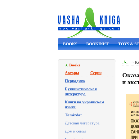
BOOKS
BOOKINIST
TOYS & S
ON SALE
К
Books
Авторы
Серии
Оказа
Периодика
и экс
Букинистическая
литература
Книги на украинском
языке
Tamizdat
Детская литература
Дом и семья