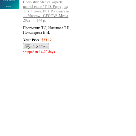
Chemistry: Medical aspects :
tutorial guide / T. D. Poprygina,
T. N. Ilinova, N. I. Ponomareva.
— Moscow : GEOTAR-Media,
2022. — 144 p.
Попрыгина Т.Д. Ильинова Т.Н.,
Пономарева Н.И.
Your Price:
$33.12
shipped in 14-20 days