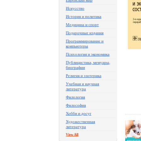
Еврейский мир
Искусство
История и политика
Медицина и спорт
Подарочные издания
Программирование и
компьютеры
Психология и экономика
Публицистика, мемуары,
биографии
Религия и эзотерика
Учебная и научная
литература
Филология
Философия
Хобби и досуг
Художественная
литература
View All