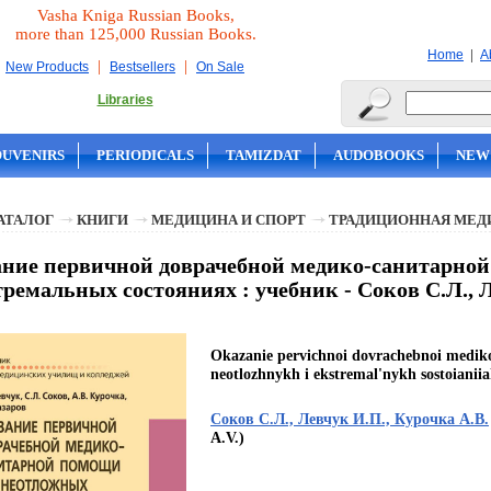
Vasha Kniga Russian Books,
more than 125,000 Russian Books.
|
Home
A
|
|
New Products
Bestsellers
On Sale
Libraries
OUVENIRS
PERIODICALS
TAMIZDAT
AUDOBOOKS
NEW
АТАЛОГ
КНИГИ
МЕДИЦИНА И СПОРТ
ТРАДИЦИОННАЯ МЕД
ние первичной доврачебной медико-санитарно
тремальных состояниях : учебник - Соков С.Л., 
Okazanie pervichnoi dovrachebnoi mediko
neotlozhnykh i ekstremal'nykh sostoianii
Соков С.Л., Левчук И.П., Курочка А.В.
A.V.)