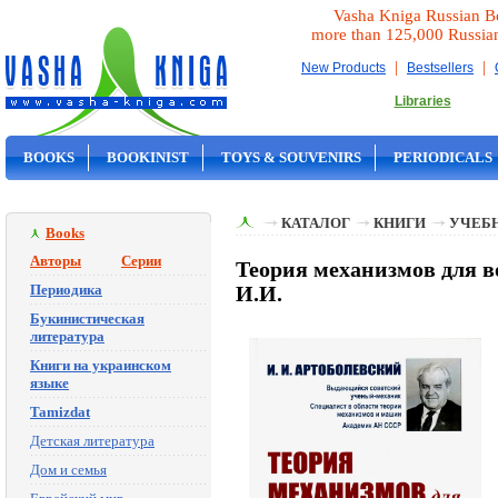
Vasha Kniga Russian B
more than 125,000 Russia
|
|
New Products
Bestsellers
Libraries
BOOKS
BOOKINIST
TOYS & SOUVENIRS
PERIODICALS
ON SALE
КАТАЛОГ
КНИГИ
УЧЕБН
Books
Авторы
Серии
Теория механизмов для в
Периодика
И.И.
Букинистическая
литература
Книги на украинском
языке
Tamizdat
Детская литература
Дом и семья