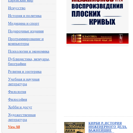
Еврейский мир
Искусство
История и политика
Медицина и спорт
Подарочные издания
Программирование и
компьютеры
Психология и экономика
Публицистика, мемуары,
биографии
Религия и эзотерика
Учебная и научная
литература
Филология
Философия
Хобби и досуг
Художественная
литература
КИРБИ Р..ИСТОРИЯ
View All
ИНЖЕНЕРНОГО ДЕЛА.
ВАЖНЕЙШИЕ