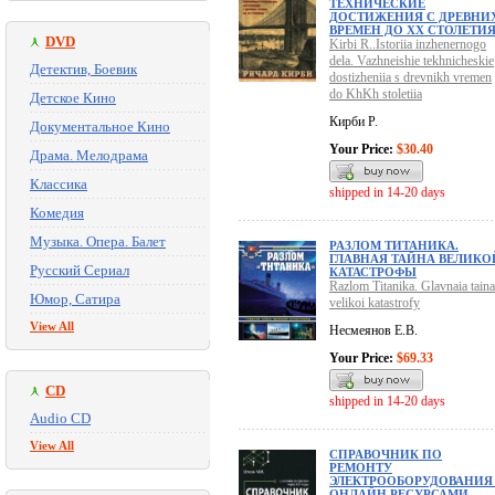
ТЕХНИЧЕСКИЕ
ДОСТИЖЕНИЯ С ДРЕВНИ
ВРЕМЕН ДО ХХ СТОЛЕТИ
DVD
Kirbi R..Istoriia inzhenernogo
dela. Vazhneishie tekhnicheskie
Детектив, Боевик
dostizheniia s drevnikh vremen
do KhKh stoletiia
Детское Кино
Кирби Р.
Документальное Кино
Your Price:
$30.40
Драма. Мелодрама
Классика
shipped in 14-20 days
Комедия
Музыка. Опера. Балет
РАЗЛОМ ТИТАНИКА.
ГЛАВНАЯ ТАЙНА ВЕЛИКО
Русский Сериал
КАТАСТРОФЫ
Razlom Titanika. Glavnaia taina
Юмор, Сатира
velikoi katastrofy
View All
Несмеянов Е.В.
Your Price:
$69.33
CD
shipped in 14-20 days
Audio CD
View All
СПРАВОЧНИК ПО
РЕМОНТУ
ЭЛЕКТРООБОРУДОВАНИЯ
ОНЛАЙН РЕСУРСАМИ