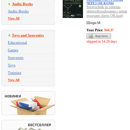
ЧЕРЕЗ QR-КОДЫ
Audio Books
Spravochnik po remontu
Audio Books
elektrooborudovaniia s onlain
resursami cherez QR-kody
View All
Штерн М.
Your Price:
$44.37
Toys and Souvenirs
shipped in 14-20 days
Educational
Games
Souvenirs
Toys
Training
View All