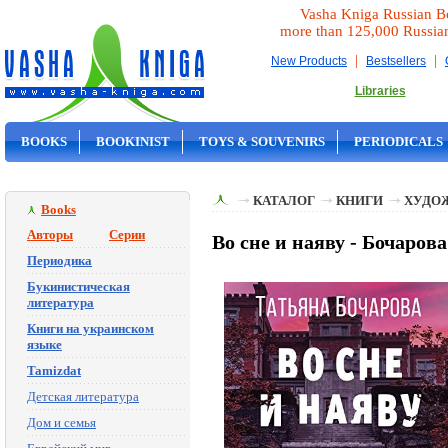
Vasha Kniga Russian B
more than 125,000 Russia
|
|
New Products
Bestsellers
Libraries
BOOKS
BOOKINIST
TOYS & SOUVENIRS
PERIODICALS
ON SALE
КАТАЛОГ
КНИГИ
ХУДО
Books
Авторы
Серии
Во сне и наяву - Бочарова
Периодика
Букинистическая
литература
Книги на украинском
языке
Tamizdat
Детская литература
Дом и семья