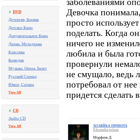
заболеваниями опо
Девочка понимала,
DVD
Детектив, Боевик
просто использует 
Детское Кино
поделать. Когда о
Документальное Кино
ничего не измени
Драма. Мелодрама
любила и была гото
Классика
Комедия
провернули немало
Музыка. Опера. Балет
не смущало, ведь
Русский Сериал
потребовал от нее
Юмор, Сатира
придется сделать
View All
CD
Audio CD
ХОЗЯЙКА ПРИЮТА
View All
Khoziaika priiuta
Морфеев Д.