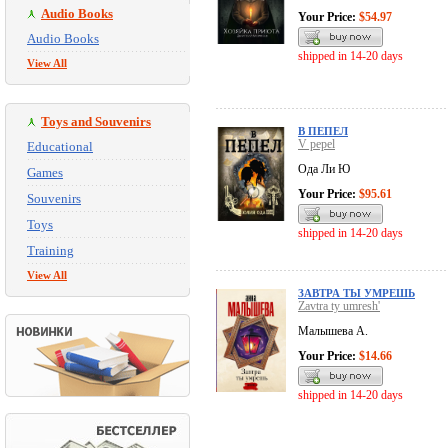
Audio Books
Your Price:
$54.97
Audio Books
shipped in 14-20 days
View All
Toys and Souvenirs
В ПЕПЕЛ
V pepel
Educational
Ода Ли Ю
Games
Your Price:
$95.61
Souvenirs
Toys
shipped in 14-20 days
Training
View All
ЗАВТРА ТЫ УМРЕШЬ
Zavtra ty umresh'
Малышева А.
Your Price:
$14.66
shipped in 14-20 days