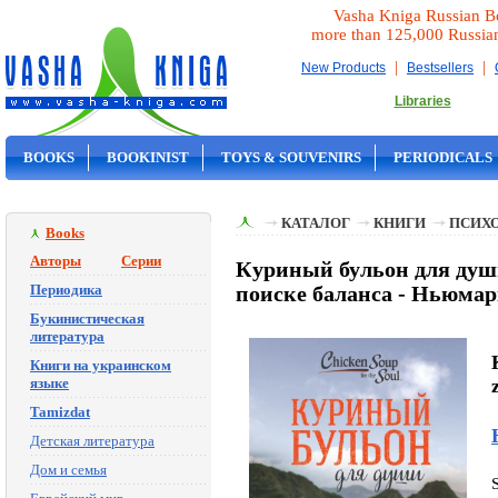
Vasha Kniga Russian B
more than 125,000 Russia
|
|
New Products
Bestsellers
Libraries
BOOKS
BOOKINIST
TOYS & SOUVENIRS
PERIODICALS
ON SALE
КАТАЛОГ
КНИГИ
ПСИХ
Books
Авторы
Серии
Куриный бульон для души:
Периодика
поиске баланса - Ньюма
Букинистическая
литература
Книги на украинском
языке
Tamizdat
Детская литература
Дом и семья