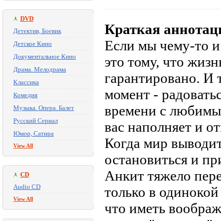
DVD
Краткая аннотац
Детектив, Боевик
Если мы чему-то и 
Детское Кино
Документальное Кино
это тому, что жизн
Драма. Мелодрама
гарантировано. И 
Классика
момент - радовать
Комедия
времени с любимым
Музыка. Опера. Балет
Русский Сериал
вас наполняет и от
Юмор, Сатира
Когда мир выводит
View All
остановиться и при
Анкит тяжело пере
CD
Audio CD
только в одинокой 
View All
что иметь воображ