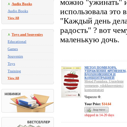
можно "ужинать" и
Audio Books
использовала это 
Audio Books
View All
"Каждый день дела
радость" ? вот че
Toys and Souvenirs
маленькую дочь.
Educational
Games
Souvenirs
Toys
МЕТОД ПОМИДОРА.
Training
УПРАВЛЕНИЕ ВРЕМЕНЕМ,
ВДОХНОВЕНИЕМ И
КОНЦЕНТРАЦИЕЙ
View All
Metod Pomidora. Upravlenie
vremenem, vdokhnoveniem i
kontsentratsiei
Чирилло Ф.
Your Price:
$14.64
shipped in 14-20 days