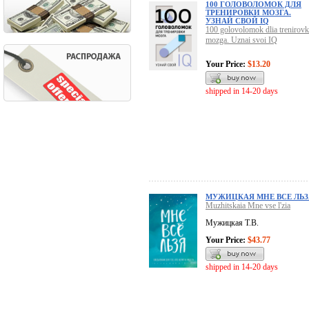
100 ГОЛОВОЛОМОК ДЛЯ
ТРЕНИРОВКИ МОЗГА.
УЗНАЙ СВОЙ IQ
100 golovolomok dlia trenirovk
mozga. Uznai svoi IQ
Your Price:
$13.20
shipped in 14-20 days
МУЖИЦКАЯ МНЕ ВСЕ ЛЬЗ
Muzhitskaia Mne vse l'zia
Мужицкая Т.В.
Your Price:
$43.77
shipped in 14-20 days