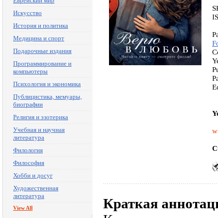
Еврейский мир
S
Искусство
I
История и политика
P
Медицина и спорт
F
Подарочные издания
C
Y
Программирование и
P
компьютеры
P
Психология и экономика
E
Публицистика, мемуары,
биографии
Y
Религия и эзотерика
Учебная и научная
w
литература
C
Филология
Философия
Хобби и досуг
Художественная
литература
Краткая аннотац
View All