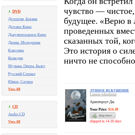
Когда он встретил
чувство — чистое,
DVD
будущее. «Верю в
Детектив, Боевик
Детское Кино
проведенных вмест
Документальное Кино
сказанных той, ко
Драма. Мелодрама
Это история о сил
Классика
Комедия
ничто не способно
Музыка. Опера. Балет
Русский Сериал
Юмор, Сатира
View All
ЛУННОЕ ИСКУШЕНИЕ
Lunnoe iskushenie
Арментроут Дж.
CD
Your Price:
$14.38
Audio CD
shipped in 14-20 days
View All