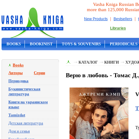
Vasha Kniga Russian B
more than 125,000 Russia
|
|
New Products
Bestsellers
Libraries
BOOKS
BOOKINIST
TOYS & SOUVENIRS
PERIODICALS
ON SALE
КАТАЛОГ
КНИГИ
ХУДО
Books
Авторы
Серии
Верю в любовь - Томас Д.
Периодика
Букинистическая
V
литература
Книги на украинском
языке
Т
Tamizdat
Детская литература
T
Дом и семья