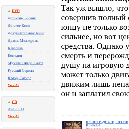
Так уж вышло, что
DVD
совершив полный 
Детектив, Боевик
юнцу не только во
Детское Кино
Документальное Кино
сильнее, но вот це
Драма. Мелодрама
средства. Однако 
Классика
смерть и перерож
Комедия
душу на игровую д
Музыка. Опера. Балет
Русский Сериал
может только двиг
Юмор, Сатира
движим лишь нена
View All
он и заплатил свою
CD
Audio CD
View All
ПЕСНИ РАДОСТИ, ПЕСНИ
ПЕЧАЛИ