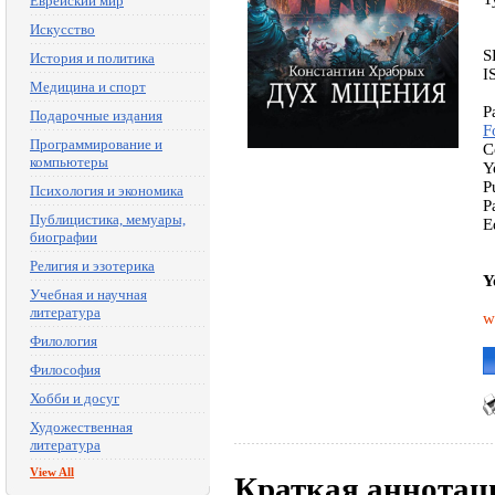
Еврейский мир
Искусство
S
История и политика
I
Медицина и спорт
P
Подарочные издания
F
Программирование и
C
компьютеры
Y
P
Психология и экономика
P
Публицистика, мемуары,
E
биографии
Религия и эзотерика
Y
Учебная и научная
литература
w
Филология
Философия
Хобби и досуг
Художественная
литература
View All
Краткая аннотац