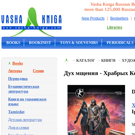
Vasha Kniga Russian B
more than 125,000 Russia
|
|
New Products
Bestsellers
Libraries
BOOKS
BOOKINIST
TOYS & SOUVENIRS
PERIODICALS
ON SALE
КАТАЛОГ
КНИГИ
ХУДО
Books
Авторы
Серии
Дух мщения - Храбрых К
Периодика
Букинистическая
D
литература
Книги на украинском
языке
Х
I
Tamizdat
Детская литература
S
Дом и семья
T