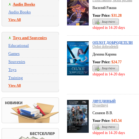
Pesni radosti, pesni pechali
Audio Books
Василий Ракша
Audio Books
Your Price:
$31.28
View All
shipped in 14-20 days
Toys and Souvenirs
ОПЛОТ ДОБРОДЕТЕЛИ
Educational
Oplot dobrodeteli
Games
Демина Карина
Souvenirs
Your Price:
$24.77
Toys
shipped in 14-20 days
Training
View All
ДВУЕДИНЫЙ
Dvuedinyi
Сазанов В.В.
Your Price:
$45.54
shipped in 14-20 days