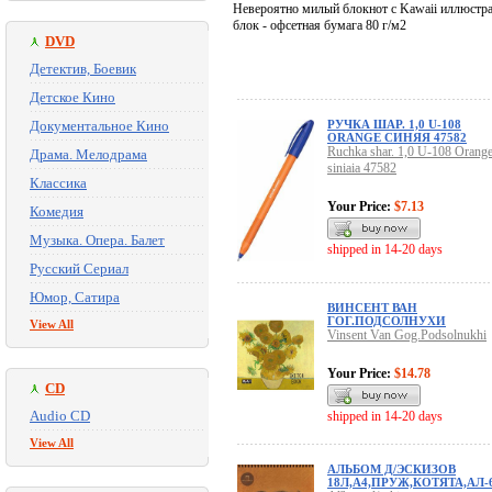
Невероятно милый блокнот с Kawaii иллюстра
блок - офсетная бумага 80 г/м2
DVD
Детектив, Боевик
Детское Кино
Документальное Кино
РУЧКА ШАР. 1,0 U-108
ORANGE СИНЯЯ 47582
Ruchka shar. 1,0 U-108 Orang
Драма. Мелодрама
siniaia 47582
Классика
Your Price:
$7.13
Комедия
Музыка. Опера. Балет
shipped in 14-20 days
Русский Сериал
Юмор, Сатира
ВИНСЕНТ ВАН
ГОГ.ПОДСОЛНУХИ
View All
Vinsent Van Gog.Podsolnukhi
Your Price:
$14.78
CD
Audio CD
shipped in 14-20 days
View All
АЛЬБОМ Д/ЭСКИЗОВ
18Л,А4,ПРУЖ,КОТЯТА,АЛ-