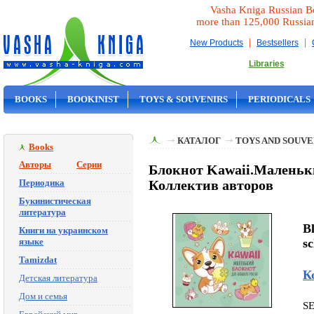
Vasha Kniga Russian B
more than 125,000 Russia
|
|
New Products
Bestsellers
Libraries
BOOKS
BOOKINIST
TOYS & SOUVENIRS
PERIODICALS
ON SALE
КАТАЛОГ
TOYS AND SOUVE
Books
Авторы
Серии
Блокнот Kawaii.Маленьки
Периодика
Коллектив авторов
Букинистическая
литература
Bl
Книги на украинском
языке
sc
Tamizdat
К
Детская литература
Дом и семья
S