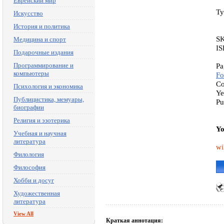
Еврейский мир
Ty
Искусство
История и политика
S
Медицина и спорт
IS
Подарочные издания
Программирование и
Pa
компьютеры
Fo
Co
Психология и экономика
Ye
Публицистика, мемуары,
Pu
биографии
Религия и эзотерика
Yo
Учебная и научная
литература
wi
Филология
Философия
Хобби и досуг
Художественная
литература
View All
Краткая аннотация: