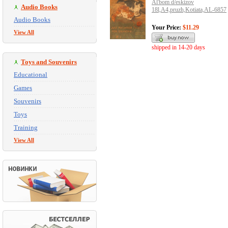
Al'bom d/eskizov
Audio Books
18l,A4,pruzh,Kotiata,AL-6857
Audio Books
Your Price:
$11.29
View All
shipped in 14-20 days
Toys and Souvenirs
Educational
Games
Souvenirs
Toys
Training
View All