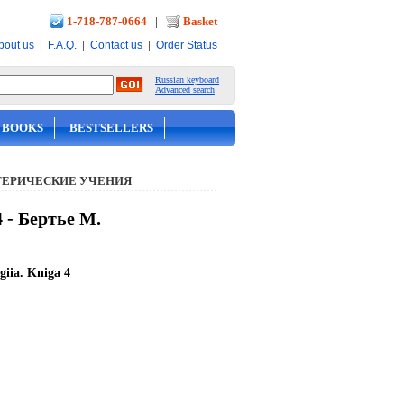
1-718-787-0664
|
Basket
|
|
|
bout us
F.A.Q.
Contact us
Order Status
Russian keyboard
Advanced search
 BOOKS
BESTSELLERS
ТЕРИЧЕСКИЕ УЧЕНИЯ
 - Бертье М.
giia. Kniga 4