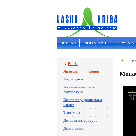
BOOKS
BOOKINIST
TOYS & S
ON SALE
К
Books
Авторы
Серии
Монас
Периодика
Букинистическая
литература
Книги на украинском
языке
Tamizdat
Детская литература
Дом и семья