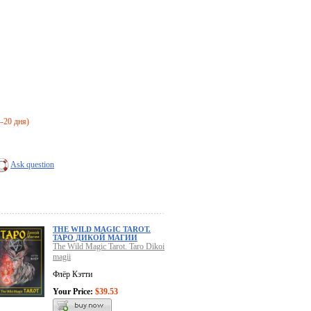
4-20 дня)
Ask question
THE WILD MAGIC TAROT.
ТАРО ДИКОЙ МАГИИ
The Wild Magic Tarot. Taro Dikoi
magii
Флёр Кэтти
Your Price:
$39.53