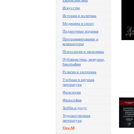
Еврейский мир
Искусство
История и политика
Медицина и спорт
Подарочные издания
Программирование и
компьютеры
Психология и экономика
Публицистика, мемуары,
биографии
Религия и эзотерика
Учебная и научная
литература
Филология
Философия
Хобби и досуг
Художественная
литература
View All