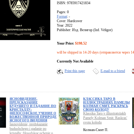
ISBN: 9785917421834
Pages: 0
Format
: -
Cover: Hardcover
Year: 2022
Publisher: Изд. Велигор (Izd. Veligor)
Your Price:
$198.52
will be shipped in 14-20 days (отправляется через 1
Currently Not Available
Print this page
E-mail to a friend
ЯСНОВИДЕНИЕ,
КЛАССИКА ТАРО В
ПРЕДСКАЗАНИЕ
ИЛЛЮСТРАЦИЯХ ПАМЕЛЫ
БУДУЩЕГО И ГАДАНИЕ ПО
КОЛМАН СМИТ. РАСКРАСЬ
КРИСТАЛЛУ:
СВОЮ КОЛОДУ
ФИЛОСОФСКОЕ УЧЕНИЕ О
Klassika Taro v illiustratsiiakh
БОЖЕСТВЕННОЙ ПРИРОДЕ
Pamely Kolman Smit. Raskras'
ЯСНОГОГО ВИДЕНИЯ
svoiu kolodu
Iasnovidenie, predskazanie
budushchego i gadanie po
Колман-Смит П.
kristallu: filosofskoe uchenie o