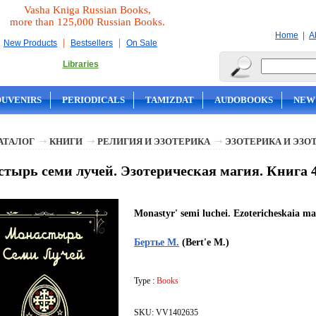
Vasha Kniga Russian Books,
more than 125,000 Russian Books.
|
Home
A
|
|
New Products
Bestsellers
On Sale
Libraries
OUVENIRS
PERIODICALS
TAMIZDAT
AUDOBOOKS
NEW
АТАЛОГ
КНИГИ
РЕЛИГИЯ И ЭЗОТЕРИКА
ЭЗОТЕРИКА И ЭЗО
тырь семи лучей. Эзотерическая магия. Книга 4
Monastyr' semi luchei. Ezotericheskaia ma
Бертье М.
(Bert'e M.)
Type :
Books
SKU: VV1402635