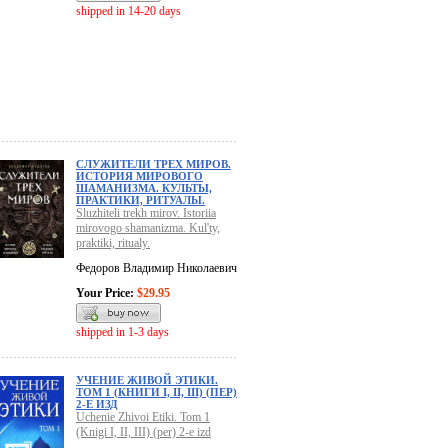
shipped in 14-20 days
СЛУЖИТЕЛИ ТРЕХ МИРОВ.
ИСТОРИЯ МИРОВОГО
ШАМАНИЗМА. КУЛЬТЫ,
ПРАКТИКИ, РИТУАЛЫ.
Sluzhiteli trekh mirov. Istoriia
mirovogo shamanizma. Kul'ty,
praktiki, ritualy.
Федоров Владимир Николаевич
Your Price:
$29.95
shipped in 1-3 days
УЧЕНИЕ ЖИВОЙ ЭТИКИ.
ТОМ 1 (КНИГИ I, II, III) (ПЕР)
2-Е ИЗД
Uchenie Zhivoi Etiki. Tom 1
(Knigi I, II, III) (per) 2-e izd