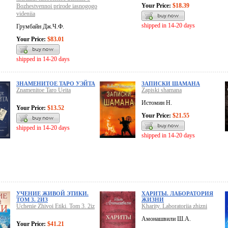
Your Price:
$18.39
Bozhestvennoi prirode iasnogogo
videniia
shipped in 14-20 days
Грумбайн Дж.Ч.Ф.
Your Price:
$83.01
shipped in 14-20 days
ЗНАМЕНИТОЕ ТАРО УЭЙТА
ЗАПИСКИ ШАМАНА
Znamenitoe Taro Ueita
Zapiski shamana
Истомин Н.
Your Price:
$13.52
Your Price:
$21.55
shipped in 14-20 days
shipped in 14-20 days
УЧЕНИЕ ЖИВОЙ ЭТИКИ.
ХАРИТЫ. ЛАБОРАТОРИЯ
ТОМ 3. 2ИЗ
ЖИЗНИ
Uchenie Zhivoi Etiki. Tom 3. 2iz
Kharity. Laboratoriia zhizni
Амонашвили Ш.А.
Your Price:
$41.21