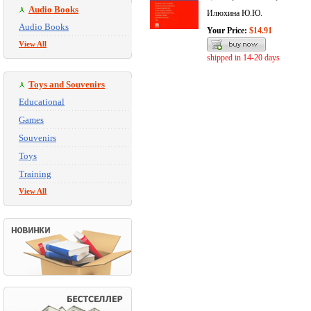
Audio Books
Илюхина Ю.Ю.
Audio Books
Your Price:
$14.91
View All
shipped in 14-20 days
Toys and Souvenirs
Educational
Games
Souvenirs
Toys
Training
View All