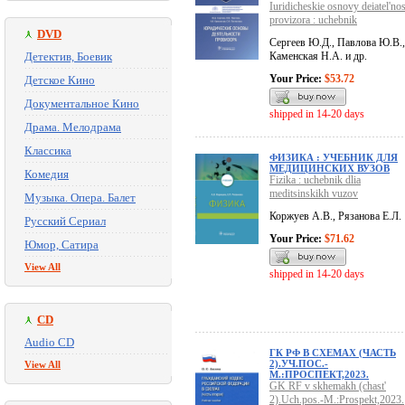
Iuridicheskie osnovy deiatel'nos
provizora : uchebnik
DVD
Сергеев Ю.Д., Павлова Ю.В.,
Детектив, Боевик
Каменская Н.А. и др.
Your Price:
$53.72
Детское Кино
Документальное Кино
shipped in 14-20 days
Драма. Мелодрама
Классика
ФИЗИКА : УЧЕБНИК ДЛЯ
МЕДИЦИНСКИХ ВУЗОВ
Комедия
Fizika : uchebnik dlia
meditsinskikh vuzov
Музыка. Опера. Балет
Коржуев А.В., Рязанова Е.Л.
Русский Сериал
Your Price:
$71.62
Юмор, Сатира
View All
shipped in 14-20 days
CD
Audio CD
ГК РФ В СХЕМАХ (ЧАСТЬ
2).УЧ.ПОС.-
View All
М.:ПРОСПЕКТ,2023.
GK RF v skhemakh (chast'
2).Uch.pos.-M.:Prospekt,2023.