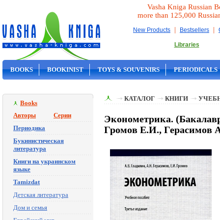
Vasha Kniga Russian B
more than 125,000 Russia
|
|
New Products
Bestsellers
Libraries
BOOKS
BOOKINIST
TOYS & SOUVENIRS
PERIODICALS
ON SALE
КАТАЛОГ
КНИГИ
УЧЕБН
Books
Авторы
Серии
Эконометрика. (Бакалаври
Периодика
Громов Е.И., Герасимов А
Букинистическая
литература
Книги на украинском
языке
Tamizdat
Детская литература
Дом и семья