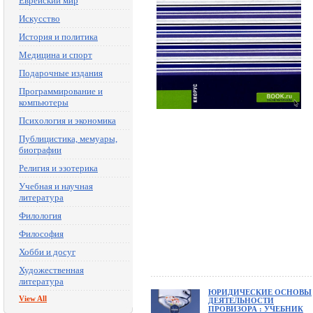
Еврейский мир
Искусство
История и политика
Медицина и спорт
Подарочные издания
Программирование и
компьютеры
Психология и экономика
Публицистика, мемуары,
биографии
Религия и эзотерика
Учебная и научная
литература
Филология
Философия
Хобби и досуг
Художественная
литература
ЮРИДИЧЕСКИЕ ОСНОВЫ
View All
ДЕЯТЕЛЬНОСТИ
ПРОВИЗОРА : УЧЕБНИК