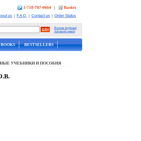
1-718-787-0664
|
Basket
|
|
|
bout us
F.A.Q.
Contact us
Order Status
Russian keyboard
Advanced search
 BOOKS
BESTSELLERS
НЫЕ УЧЕБНИКИ И ПОСОБИЯ
.В.