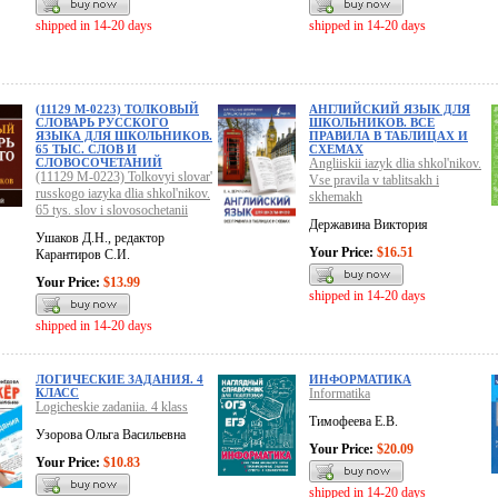
shipped in 14-20 days
shipped in 14-20 days
(11129 М-0223) ТОЛКОВЫЙ
АНГЛИЙСКИЙ ЯЗЫК ДЛЯ
СЛОВАРЬ РУССКОГО
ШКОЛЬНИКОВ. ВСЕ
ЯЗЫКА ДЛЯ ШКОЛЬНИКОВ.
ПРАВИЛА В ТАБЛИЦАХ И
65 ТЫС. СЛОВ И
СХЕМАХ
СЛОВОСОЧЕТАНИЙ
Angliiskii iazyk dlia shkol'nikov.
(11129 M-0223) Tolkovyi slovar'
Vse pravila v tablitsakh i
russkogo iazyka dlia shkol'nikov.
skhemakh
65 tys. slov i slovosochetanii
Державина Виктория
Ушаков Д.Н., редактор
Your Price:
$16.51
Карантиров С.И.
Your Price:
$13.99
shipped in 14-20 days
shipped in 14-20 days
ЛОГИЧЕСКИЕ ЗАДАНИЯ. 4
ИНФОРМАТИКА
КЛАСС
Informatika
Logicheskie zadaniia. 4 klass
Тимофеева Е.В.
Узорова Ольга Васильевна
Your Price:
$20.09
Your Price:
$10.83
shipped in 14-20 days