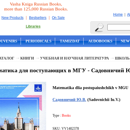
Vasha Kniga Russian Books,
more than 125,000 Russian Books.
|
Home
A
|
|
New Products
Bestsellers
On Sale
Libraries
OUVENIRS
PERIODICALS
TAMIZDAT
AUDOBOOKS
NEW
АТАЛОГ
КНИГИ
УЧЕБНАЯ И НАУЧНАЯ ЛИТЕРАТУРА
ШКОЛЬ
атика для поступающих в МГУ - Садовничий Ю
Matematika dlia postupaiushchikh v MGU
Садовничий Ю.В.
(Sadovnichii Iu.V.)
Type :
Books
SKU: VV1402378