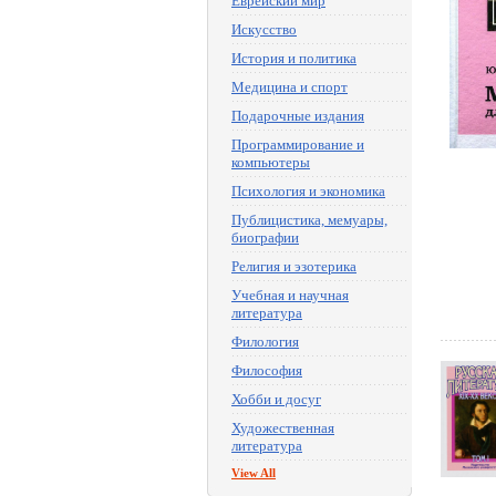
Еврейский мир
Искусство
История и политика
Медицина и спорт
Подарочные издания
Программирование и
компьютеры
Психология и экономика
Публицистика, мемуары,
биографии
Религия и эзотерика
Учебная и научная
литература
Филология
Философия
Хобби и досуг
Художественная
литература
View All