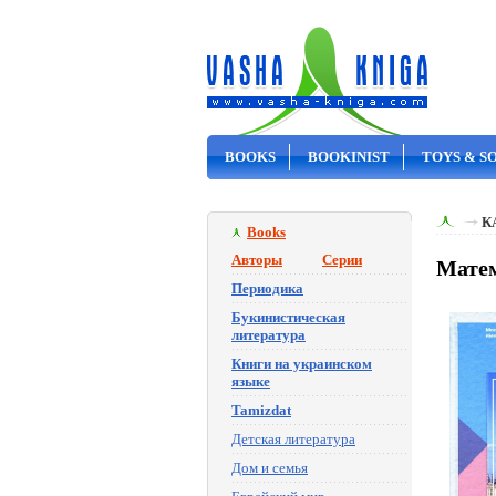
BOOKS
BOOKINIST
TOYS & S
ON SALE
К
Books
Авторы
Серии
Матем
Периодика
Букинистическая
литература
Книги на украинском
языке
Tamizdat
Детская литература
Дом и семья