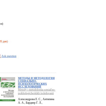
va)
20 дня)
Ask question
МЕТОДЫ И МЕТОДОЛОГИЯ
СОЦИАЛЬНО-
ПСИХОЛОГИЧЕСКИХ
ИССЛЕДОВАНИЙ
Metody i metodologiia sotsial'no-
psikhologicheskikh issledovanii
Александрова Е. С., Антипина
А. А., Бардиер Г. Л.,