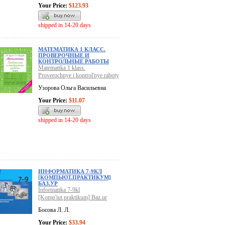
Your Price:
$123.93
shipped in 14-20 days
МАТЕМАТИКА 1 КЛАСС.
ПРОВЕРОЧНЫЕ И
КОНТРОЛЬНЫЕ РАБОТЫ
Matematika 1 klass.
Proverochnye i kontrol'nye raboty
Узорова Ольга Васильевна
Your Price:
$11.07
shipped in 14-20 days
ИНФОРМАТИКА 7-9КЛ
[КОМПЬЮТ.ПРАКТИКУМ]
БАЗ.УР
Informatika 7-9kl
[Komp'iut.praktikum] Baz.ur
Босова Л. Л.
Your Price:
$33.94