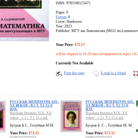
ISBN: 9785190115475
Pages: 0
Format
: 0
Cover: Hardcover
Year: 2023
Publisher: МГУ им.Ломоносова (MGU im.Lomonoso
Your Price:
$75.17
will be shipped in 14-20 days (отправляется через 14-
Currently Not Available
Print this page
E-mail to a friend
РУССКАЯ ЛИТЕРАТУРА XIX–
РУССКАЯ ЛИТЕРАТУРА XIX–
XX ВЕКОВ : В 2 Т. Т.1 15-Е
XX ВЕКОВ : В 2 Т. Т.2 15-Е
ИЗД.
ИЗД.
Russkaia literatura XIX–XX
Russkaia literatura XIX–XX
vekov : v 2 t. T.1 15-e izd.
vekov : v 2 t. T.2 15-e izd.
Бугров Б.С., Голубков М.М.
Бугров Б. С. , Голубков М. М.
Your Price:
$73.33
Your Price:
$73.33