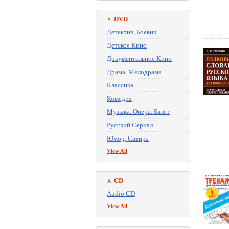
DVD
Детектив, Боевик
Детское Кино
Документальное Кино
Драма. Мелодрама
Классика
Комедия
Музыка. Опера. Балет
Русский Сериал
Юмор, Сатира
View All
CD
Audio CD
View All