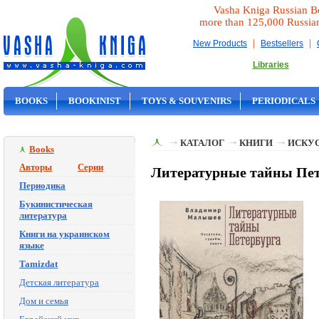
Vasha Kniga Russian B
more than 125,000 Russia
|
|
New Products
Bestsellers
Libraries
BOOKS
BOOKINIST
TOYS & SOUVENIRS
PERIODICALS
ON SALE
КАТАЛОГ
КНИГИ
ИСКУ
Books
Авторы
Серии
Литературные тайны Пет
Периодика
Букинистическая
литература
Книги на украинском
языке
Tamizdat
Детская литература
Дом и семья