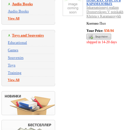
ПОИСКАХ ХРИСТА В
Audio Books
КАРАМАЗОВЫХ
Inkarnatsionnyi realizm
Audio Books
Dostoevskogo.V poiskakh
Khrista v Karamazovykh
View All
Контино Пол
Your Price:
$50.94
Toys and Souvenirs
shipped in 14-20 days
Educational
Games
Souvenirs
Toys
Training
View All