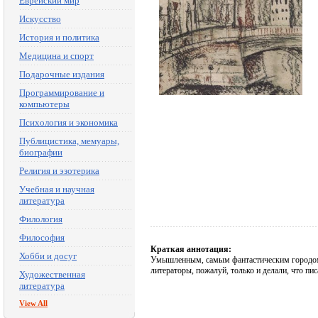
Еврейский мир
Искусство
История и политика
Медицина и спорт
Подарочные издания
Программирование и
компьютеры
Психология и экономика
Публицистика, мемуары,
биографии
Религия и эзотерика
Учебная и научная
литература
Филология
Философия
Краткая аннотация:
Хобби и досуг
Умышленным, самым фантастическим городом н
литераторы, пожалуй, только и делали, что пи
Художественная
литература
View All