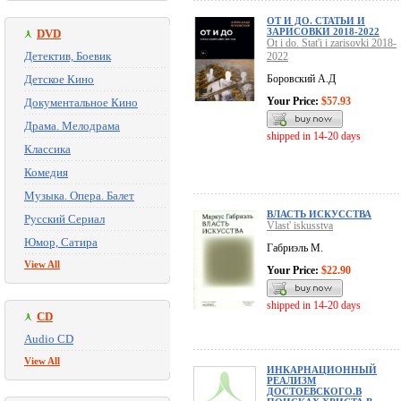
ОТ И ДО. СТАТЬИ И
ЗАРИСОВКИ 2018-2022
DVD
Ot i do. Stat'i i zarisovki 2018-
Детектив, Боевик
2022
Детское Кино
Боровский А.Д
Your Price:
$57.93
Документальное Кино
Драма. Мелодрама
shipped in 14-20 days
Классика
Комедия
Музыка. Опера. Балет
ВЛАСТЬ ИСКУССТВА
Русский Сериал
Vlast' iskusstva
Юмор, Сатира
Габриэль М.
View All
Your Price:
$22.90
shipped in 14-20 days
CD
Audio CD
View All
ИНКАРНАЦИОННЫЙ
РЕАЛИЗМ
ДОСТОЕВСКОГО.В