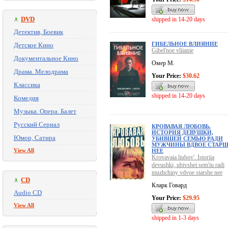
DVD
shipped in 14-20 days
Детектив, Боевик
ГИБЕЛЬНОЕ ВЛИЯНИЕ
Детское Кино
Gibel'noe vliianie
Документальное Кино
Омер М.
Драма. Мелодрама
Your Price:
$30.62
Классика
shipped in 14-20 days
Комедия
Музыка. Опера. Балет
Русский Сериал
КРОВАВАЯ ЛЮБОВЬ.
ИСТОРИЯ ДЕВУШКИ,
Юмор, Сатира
УБИВШЕЙ СЕМЬЮ РАДИ
МУЖЧИНЫ ВДВОЕ СТАР
View All
НЕЕ
Krovavaia liubov'. Istoriia
devushki, ubivshei sem'iu radi
muzhchiny vdvoe starshe nee
CD
Кларк Говард
Audio CD
Your Price:
$29.95
View All
shipped in 1-3 days