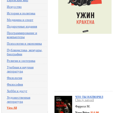
Еврейский мир
Искусство
История и политика
Медицина и спорт
Подарочные издания
Программирование и
компьютеры
Психология и экономика
Публицистика, мемуары,
биографии
Религия и эзотерика
Учебная и научная
литература
Филология
Философия
Хобби и досуг
ЧТО ТЫ НАТВОРИЛ
Художественная
Chto ty natvoril
литература
Фаррелл М.
View All
Your Price:
$14.90