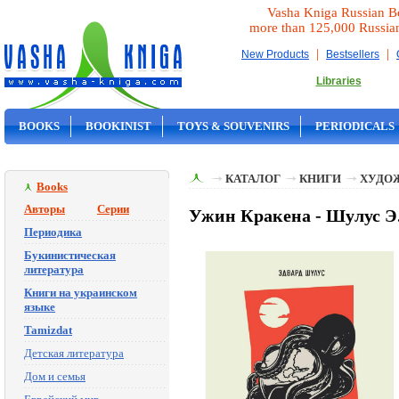
Vasha Kniga Russian B
more than 125,000 Russia
|
|
New Products
Bestsellers
Libraries
BOOKS
BOOKINIST
TOYS & SOUVENIRS
PERIODICALS
ON SALE
КАТАЛОГ
КНИГИ
ХУДО
Books
Авторы
Серии
Ужин Кракена - Шулус Э
Периодика
Букинистическая
литература
Книги на украинском
языке
Tamizdat
Детская литература
Дом и семья