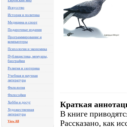
Еврейский мир
Искусство
История и политика
Медицина и спорт
Подарочные издания
Программирование и
компьютеры
Психология и экономика
Публицистика, мемуары,
биографии
Религия и эзотерика
Учебная и научная
литература
Филология
Философия
Краткая аннотац
Хобби и досуг
Художественная
В книге приводятс
литература
Рассказано, как ис
View All