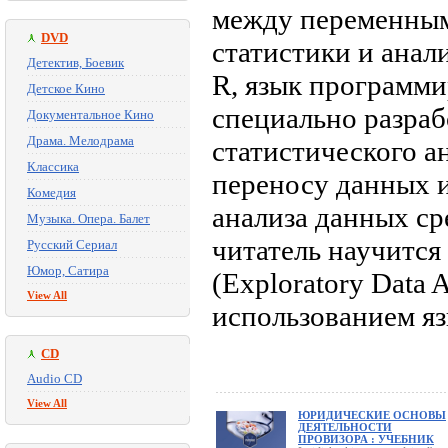
между переменными
DVD
статистики и анал
Детектив, Боевик
R, язык программ
Детское Кино
специально разра
Документальное Кино
Драма. Мелодрама
статистического а
Классика
переносу данных и
Комедия
анализа данных сре
Музыка. Опера. Балет
читатель научится
Русский Сериал
Юмор, Сатира
(Exploratory Data 
View All
использованием яз
CD
Audio CD
View All
ЮРИДИЧЕСКИЕ ОСНОВЫ
ДЕЯТЕЛЬНОСТИ
ПРОВИЗОРА : УЧЕБНИК