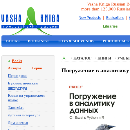
Vasha Kniga Russian B
more than 125,000 Russia
|
|
New Products
Bestsellers
Libraries
BOOKS
BOOKINIST
TOYS & SOUVENIRS
PERIODICALS
ON SALE
КАТАЛОГ
КНИГИ
УЧЕБН
Books
Авторы
Серии
Погружение в аналитику
Периодика
Букинистическая
литература
Книги на украинском
языке
Tamizdat
Детская литература
Дом и семья