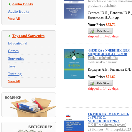
Iuridicheskie osnovy deiatel'nos
Audio Books
provizora : uchebnik
Audio Books
Сергеев Ю.Д., Павлова Ю.В.,
Каменская Н.А. и др.
View All
Your Price:
$53.72
Toys and Souvenirs
shipped in 14-20 days
Educational
Games
ФИЗИКА : УЧЕБНИК ДЛЯ
МЕДИЦИНСКИХ ВУЗОВ
Fizika : uchebnik dlia
Souvenirs
meditsinskikh vuzov
Toys
Коржуев А.В., Рязанова Е.Л.
Training
Your Price:
$71.62
View All
shipped in 14-20 days
ГК РФ В СХЕМАХ (ЧАСТЬ
2).УЧ.ПОС.-
М.:ПРОСПЕКТ,2023.
GK RF v skhemakh (chast'
2).Uch.pos.-M.:Prospekt,2023.