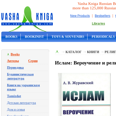
Vasha Kniga Russian B
more than 125,000 Russia
|
|
New Products
Bestsellers
Libraries
BOOKS
BOOKINIST
TOYS & SOUVENIRS
PERIODICALS
ON SALE
КАТАЛОГ
КНИГИ
РЕЛИГ
Books
Авторы
Серии
Ислам: Вероучение и рел
Периодика
Букинистическая
литература
Книги на украинском
языке
Tamizdat
Детская литература
Дом и семья