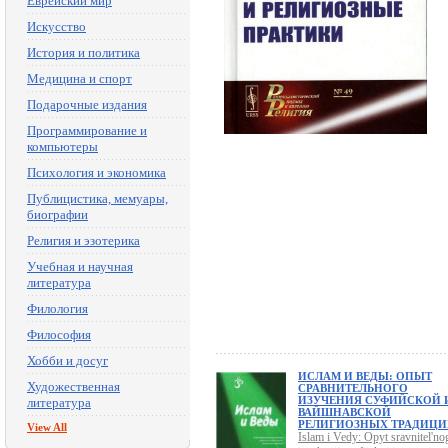
Еврейский мир
Искусство
История и политика
Медицина и спорт
Подарочные издания
Программирование и
компьютеры
Психология и экономика
Публицистика, мемуары,
биографии
Религия и эзотерика
Учебная и научная
литература
Филология
Философия
Хобби и досуг
ИСЛАМ И ВЕДЫ: ОПЫТ
Художественная
СРАВНИТЕЛЬНОГО
ИЗУЧЕНИЯ СУФИЙСКОЙ 
литература
ВАЙШНАВСКОЙ
РЕЛИГИОЗНЫХ ТРАДИЦ
View All
Islam i Vedy: Opyt sravnitel'no