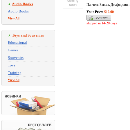
Audio Books
Панчеев Равиль Джафярович
Audio Books
Your Price:
$12.60
View All
shipped in 14-20 days
Toys and Souvenirs
Educational
Games
Souvenirs
Toys
Training
View All