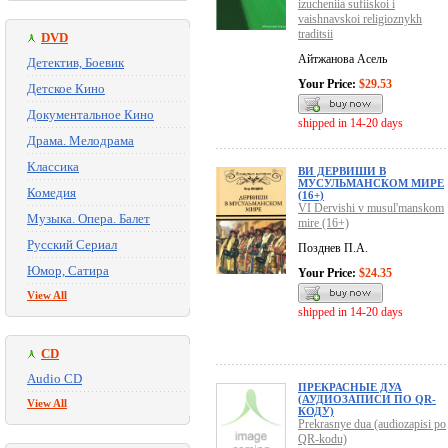
izucheniia sufiiskoi i
vaishnavskoi religioznykh
traditsii
DVD
Айтжанова Асель
Детектив, Боевик
Your Price:
$29.53
Детское Кино
Документальное Кино
shipped in 14-20 days
Драма. Мелодрама
Классика
ВИ ДЕРВИШИ В
МУСУЛЬМАНСКОМ МИРЕ
Комедия
(16+)
VI Dervishi v musul'manskom
Музыка. Опера. Балет
mire (16+)
Русский Сериал
Позднев П.А.
Юмор, Сатира
Your Price:
$24.35
View All
shipped in 14-20 days
CD
Audio CD
ПРЕКРАСНЫЕ ДУА
(АУДИОЗАПИСИ ПО QR-
View All
КОДУ)
Prekrasnye dua (audiozapisi po
QR-kodu)