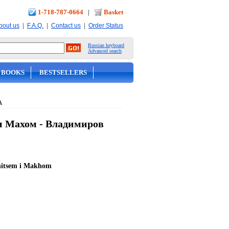
1-718-787-0664
|
Basket
|
|
|
bout us
F.A.Q.
Contact us
Order Status
Russian keyboard
Advanced search
 BOOKS
BESTSELLERS
А
и Махом - Владимиров
bnitsem i Makhom