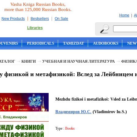
Vasha Kniga Russian Books,
more than 125,000 Russian Books.
|
Home
A
|
|
New Products
Bestsellers
On Sale
Libraries
OUVENIRS
PERIODICALS
TAMIZDAT
AUDOBOOKS
NEW
АТАЛОГ
КНИГИ
УЧЕБНАЯ И НАУЧНАЯ ЛИТЕРАТУРА
ФИЗИК
 физикой и метафизикой: Вслед за Лейбницем 
Mezhdu fizikoi i metafizikoi: Vsled za Lei
Владимиров Ю.С.
(Vladimirov Iu.S.)
Type :
Books