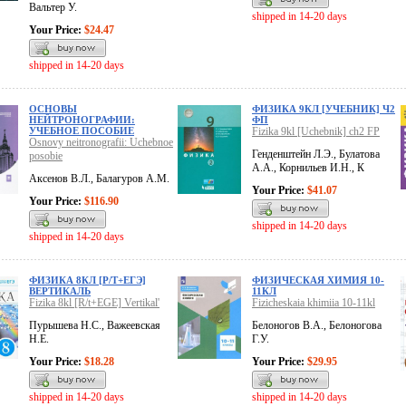
Вальтер У.
shipped in 14-20 days
Your Price:
$24.47
shipped in 14-20 days
ОСНОВЫ
ФИЗИКА 9КЛ [УЧЕБНИК] Ч2
НЕЙТРОНОГРАФИИ:
ФП
УЧЕБНОЕ ПОСОБИЕ
Fizika 9kl [Uchebnik] ch2 FP
Osnovy neitronografii: Uchebnoe
Генденштейн Л.Э., Булатова
posobie
А.А., Корнильев И.Н., К
Аксенов В.Л., Балагуров А.М.
Your Price:
$41.07
Your Price:
$116.90
shipped in 14-20 days
shipped in 14-20 days
ФИЗИКА 8КЛ [Р/Т+ЕГЭ]
ФИЗИЧЕСКАЯ ХИМИЯ 10-
ВЕРТИКАЛЬ
11КЛ
Fizika 8kl [R/t+EGE] Vertikal'
Fizicheskaia khimiia 10-11kl
Пурышева Н.С., Важеевская
Белоногов В.А., Белоногова
Н.Е.
Г.У.
Your Price:
$18.28
Your Price:
$29.95
shipped in 14-20 days
shipped in 14-20 days