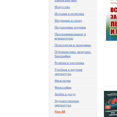
Еврейский мир
Искусство
История и политика
Медицина и спорт
Подарочные издания
Программирование и
компьютеры
Психология и экономика
Публицистика, мемуары,
биографии
Религия и эзотерика
Учебная и научная
литература
Филология
Философия
Хобби и досуг
Художественная
литература
View All