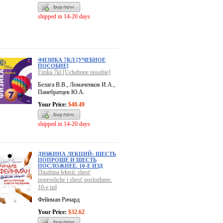
shipped in 14-20 days
ФИЗИКА 7КЛ [УЧЕБНОЕ
ПОСОБИЕ]
Fizika 7kl [Uchebnoe posobie]
Белага В.В., Ломаченков И.А.,
Панебратцев Ю.А.
Your Price:
$48.49
shipped in 14-20 days
ДЮЖИНА ЛЕКЦИЙ: ШЕСТЬ
ПОПРОЩЕ И ШЕСТЬ
ПОСЛОЖНЕЕ. 10-Е ИЗД
Diuzhina lektsii: shest'
poproshche i shest' poslozhnee.
10-e izd
Фейнман Ричард
Your Price:
$32.62