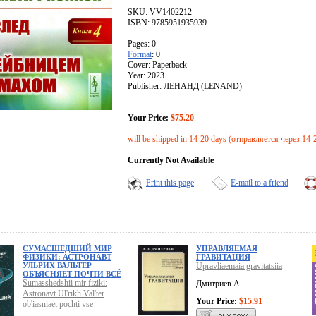
SKU: VV1402212
ISBN: 9785951935939
Pages: 0
Format
: 0
Cover: Paperback
Year: 2023
Publisher: ЛЕНАНД (LENAND)
Your Price:
$75.20
will be shipped in 14-20 days (отправляется через 14-
Currently Not Available
Print this page
E-mail to a friend
СУМАСШЕДШИЙ МИР
УПРАВЛЯЕМАЯ
ФИЗИКИ: АСТРОНАВТ
ГРАВИТАЦИЯ
УЛЬРИХ ВАЛЬТЕР
Upravliaemaia gravitatsiia
ОБЪЯСНЯЕТ ПОЧТИ ВСЁ
Sumasshedshii mir fiziki:
Дмитриев А.
Astronavt Ul'rikh Val'ter
Your Price:
$15.91
ob'iasniaet pochti vse