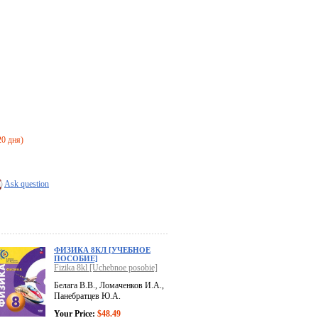
20 дня)
Ask question
ФИЗИКА 8КЛ [УЧЕБНОЕ
ПОСОБИЕ]
Fizika 8kl [Uchebnoe posobie]
Белага В.В., Ломаченков И.А.,
Панебратцев Ю.А.
Your Price:
$48.49