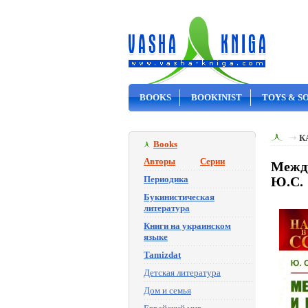
BOOKS
BOOKINIST
TOYS & S
ON SALE
К
Books
Авторы
Серии
Между
Периодика
Ю.С.
Букинистическая
литература
Книги на украинском
языке
Tamizdat
Детская литература
Дом и семья