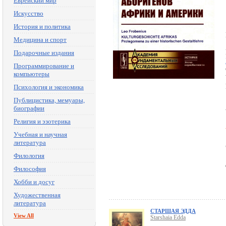
Еврейский мир
Искусство
История и политика
Медицина и спорт
Подарочные издания
Программирование и
компьютеры
Психология и экономика
Публицистика, мемуары,
биографии
Религия и эзотерика
Учебная и научная
литература
Филология
Философия
Хобби и досуг
Художественная
литература
СТАРШАЯ ЭДДА
View All
Starshaia Edda