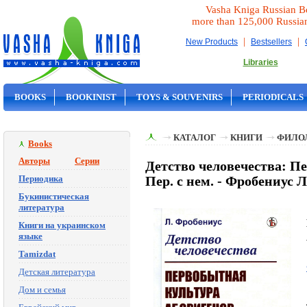
Vasha Kniga Russian B
more than 125,000 Russia
|
|
New Products
Bestsellers
Libraries
BOOKS
BOOKINIST
TOYS & SOUVENIRS
PERIODICALS
ON SALE
КАТАЛОГ
КНИГИ
ФИЛО
Books
Авторы
Серии
Детство человечества: П
Периодика
Пер. с нем. - Фробениус Л
Букинистическая
литература
Книги на украинском
языке
Tamizdat
Детская литература
Дом и семья