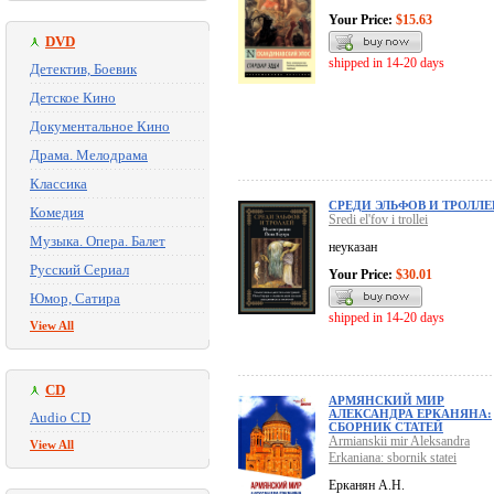
Your Price:
$15.63
DVD
shipped in 14-20 days
Детектив, Боевик
Детское Кино
Документальное Кино
Драма. Мелодрама
Классика
СРЕДИ ЭЛЬФОВ И ТРОЛЛЕ
Комедия
Sredi el'fov i trollei
Музыка. Опера. Балет
неуказан
Русский Сериал
Your Price:
$30.01
Юмор, Сатира
shipped in 14-20 days
View All
CD
АРМЯНСКИЙ МИР
АЛЕКСАНДРА ЕРКАНЯНА:
Audio CD
СБОРНИК СТАТЕЙ
Armianskii mir Aleksandra
View All
Erkaniana: sbornik statei
Ерканян А.Н.